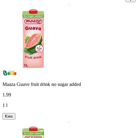
Maaza Guave fruit drink no sugar added
1
.
99
1 l
Kies