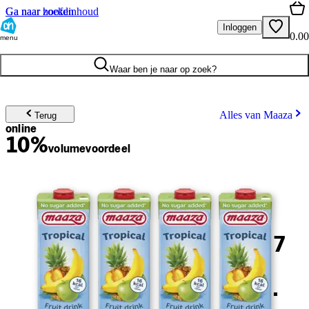
Ga naar hoofdinhoud
Ga naar zoeken
Inloggen
0.00
menu
Waar ben je naar op zoek?
Alles van Maaza
Terug
online
10%
volume
voordeel
7
.