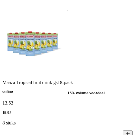
Maaza Tropical fruit drink gst 8-pack
online
15% volume voordeel
13
.
53
15
.
92
8 stuks