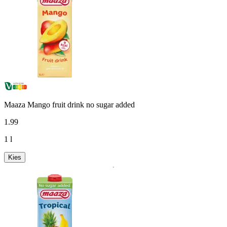
Maaza Mango fruit drink no sugar added
1
.
99
1 l
Kies