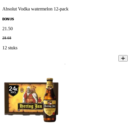
Absolut Vodka watermelon 12-pack
BONUS
21
.
50
28
.
68
12 stuks