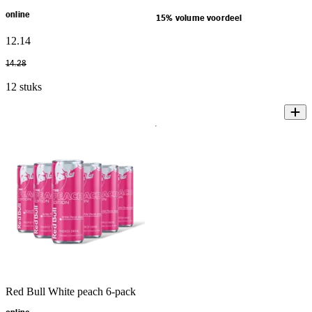
online
15% volume voordeel
12
.
14
14
.
28
12 stuks
Red Bull White peach 6-pack