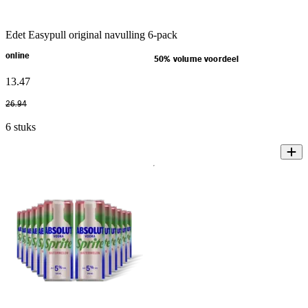
Edet Easypull original navulling 6-pack
online
50% volume voordeel
13
.
47
26
.
94
6 stuks