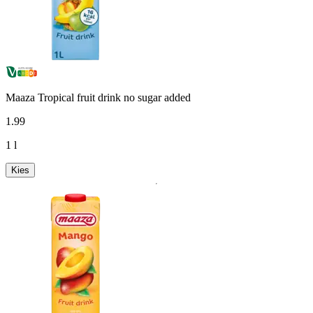
Maaza Tropical fruit drink no sugar added
1
.
99
1 l
Kies