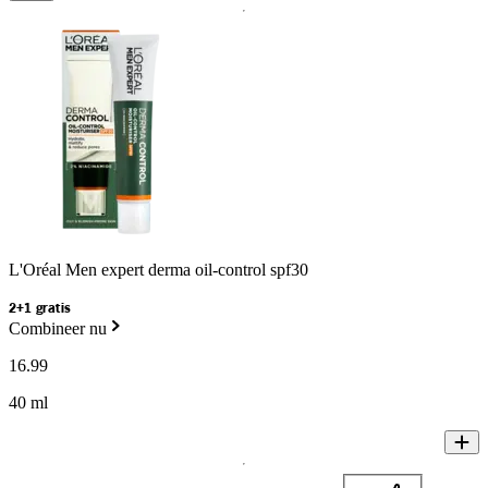
L'Oréal Men expert derma oil-control spf30
2+1 gratis
Combineer nu
16
.
99
40 ml