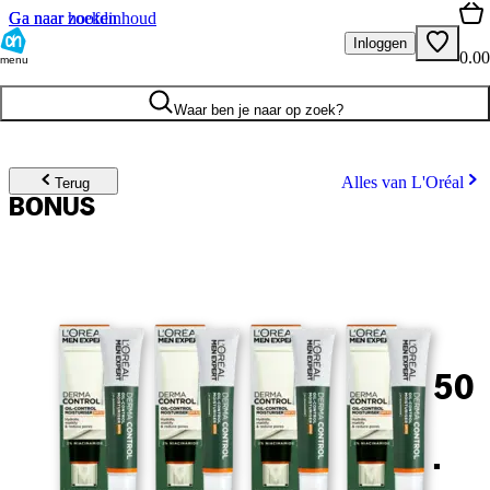
Ga naar hoofdinhoud
Ga naar zoeken
Inloggen
0.00
menu
Waar ben je naar op zoek?
Alles van L'Oréal
Terug
BONUS
50
.