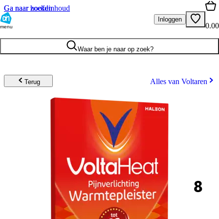
Ga naar hoofdinhoud
Ga naar zoeken
Inloggen
0.00
menu
Waar ben je naar op zoek?
Alles van Voltaren
Terug
8
.