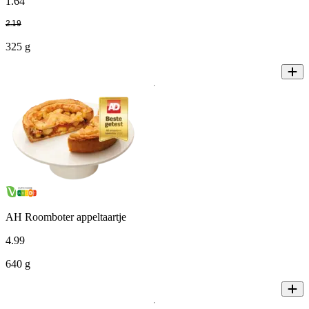
1
.
64
2
.
19
325 g
AH Roomboter appeltaartje
4
.
99
640 g