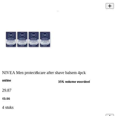
NIVEA Men protect&care after shave balsem 4pck
online
35% volume voordeel
29
.
87
45
.
96
4 stuks