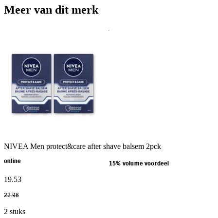
Meer van dit merk
NIVEA Men protect&care after shave balsem 2pck
online
15% volume voordeel
19
.
53
22
.
98
2 stuks