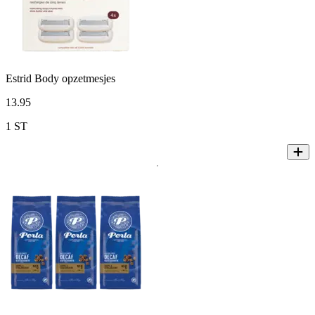
Estrid Body opzetmesjes
13
.
95
1 ST