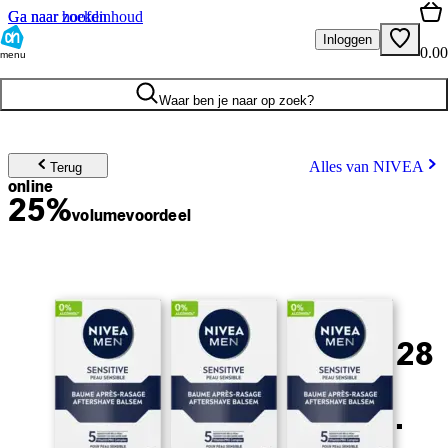
Ga naar hoofdinhoud
Ga naar zoeken
Inloggen
0.00
menu
Waar ben je naar op zoek?
Alles van NIVEA
Terug
online
25%
volume
voordeel
28
.