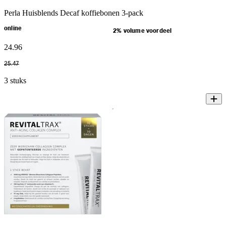
Perla Huisblends Decaf koffiebonen 3-pack
online
2% volume voordeel
24
.
96
25
.
47
3 stuks