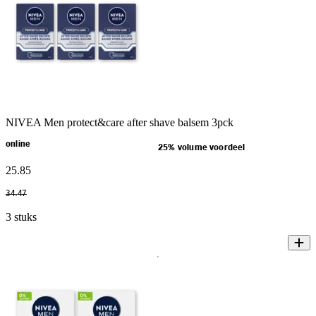
NIVEA Men protect&care after shave balsem 3pck
online
25% volume voordeel
25
.
85
34
.
47
3 stuks