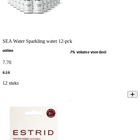
SEA Water Sparkling water 12-pck
online
7% volume voordeel
7
.
70
8
.
28
12 stuks