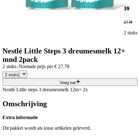
39
27
.
78
2 stuks
Nestlé Little Steps 3 dreumesmelk 12+
mnd 2pack
·
2 stuks
Normale prijs per
€
27,78
2 stuks
Voeg toe
Nestlé Little steps 3 dreumesmelk 12m+ 2x
Omschrijving
Extra informatie
Dit pakket wordt als losse artikelen geleverd.