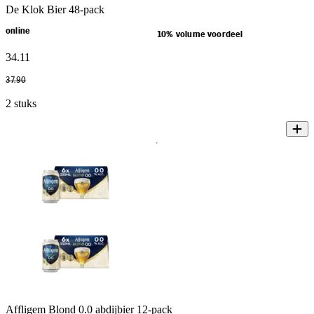
De Klok Bier 48-pack
online
10% volume voordeel
34
.
11
37
.
90
2 stuks
Affligem Blond 0.0 abdijbier 12-pack