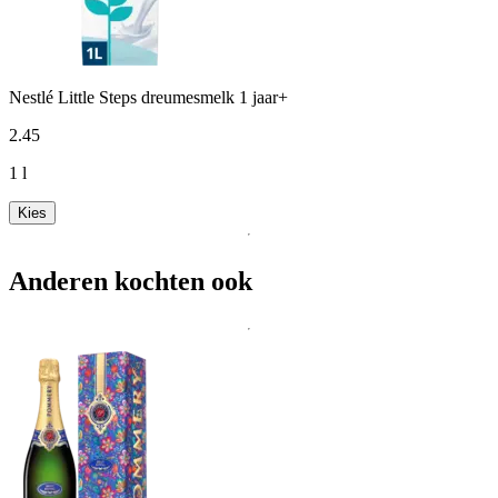
Nestlé Little Steps dreumesmelk 1 jaar+
2
.
45
1 l
Kies
Anderen kochten ook