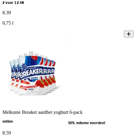
2 voor 12.98
8
.
39
0,75 l
Melkunie Breaker aardbei yoghurt 6-pack
online
10% volume voordeel
8
.
59