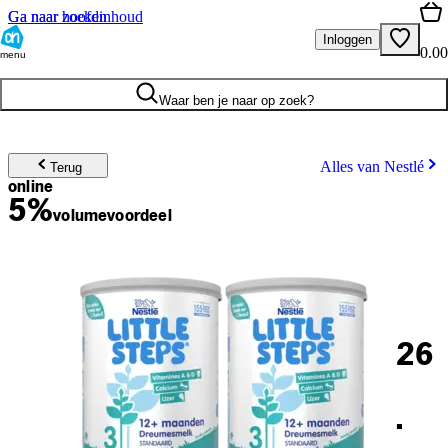
Ga naar hoofdinhoud
Ga naar zoeken
Inloggen
0.00
menu
Waar ben je naar op zoek?
Alles van Nestlé
Terug
online
5%
volume
voordeel
26
.