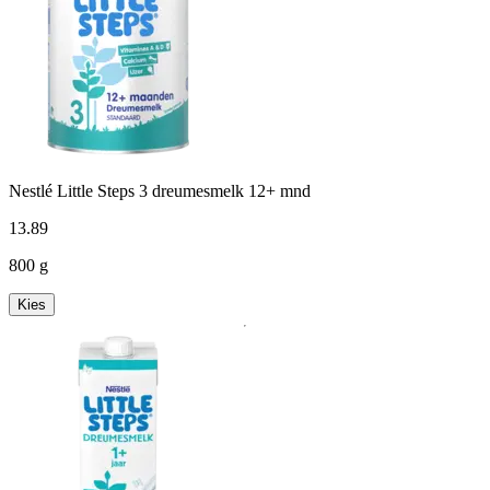
Nestlé Little Steps 3 dreumesmelk 12+ mnd
13
.
89
800 g
Kies