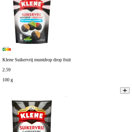
Klene Suikervrij muntdrop drop fruit
2
.
59
100 g