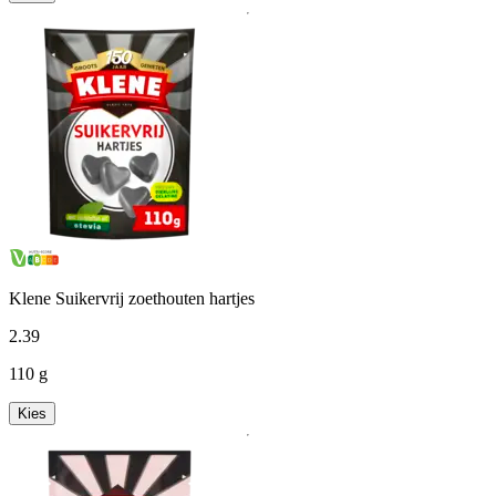
Klene Suikervrij zoethouten hartjes
2
.
39
110 g
Kies