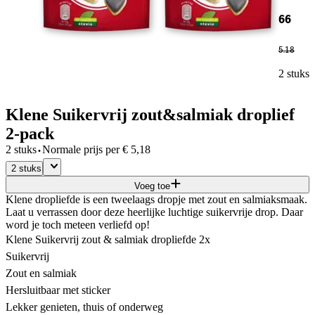
66
5
.
18
2 stuks
Klene Suikervrij zout&salmiak droplief
2-pack
·
2 stuks
Normale prijs per
€
5,18
2 stuks
Voeg toe
Klene dropliefde is een tweelaags dropje met zout en salmiaksmaak.
Laat u verrassen door deze heerlijke luchtige suikervrije drop. Daar
word je toch meteen verliefd op!
Klene Suikervrij zout & salmiak dropliefde 2x
Suikervrij
Zout en salmiak
Hersluitbaar met sticker
Lekker genieten, thuis of onderweg