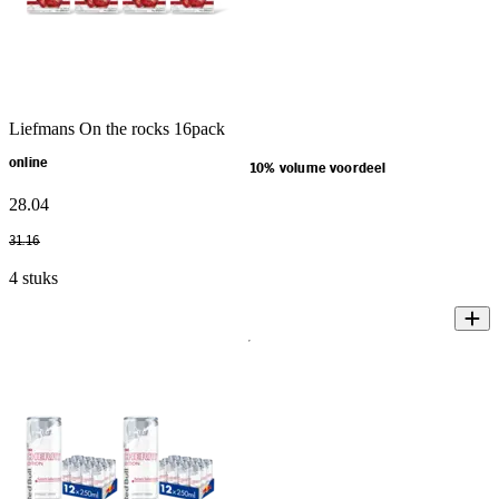
Liefmans On the rocks 16pack
online
10% volume voordeel
28
.
04
31
.
16
4 stuks