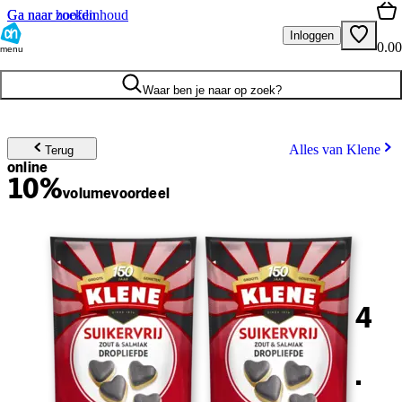
Ga naar hoofdinhoud
Ga naar zoeken
Inloggen
0.00
menu
Waar ben je naar op zoek?
Alles van Klene
Terug
online
10%
volume
voordeel
4
.