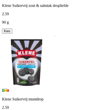
Klene Suikervrij zout & salmiak dropliefde
2
.
59
90 g
Kies
Klene Suikervrij muntdrop
2
.
59