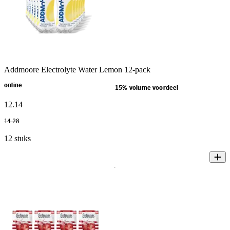
Addmoore Electrolyte Water Lemon 12-pack
online
15% volume voordeel
12
.
14
14
.
28
12 stuks