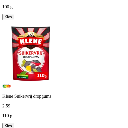
100 g
Kies
Klene Suikervrij dropgums
2
.
59
110 g
Kies