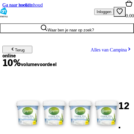
Ga naar hoofdinhoud
Ga naar zoeken
Inloggen
0.00
menu
Waar ben je naar op zoek?
Alles van Campina
Terug
online
10%
volume
voordeel
12
.