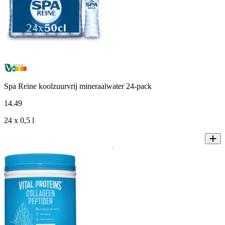
Spa Reine koolzuurvrij mineraalwater 24-pack
14
.
49
24 x 0,5 l