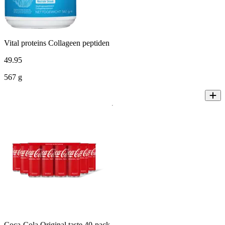
Vital proteins Collageen peptiden
49
.
95
567 g
Coca-Cola Original taste 40-pack