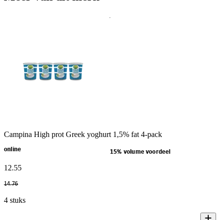
Campina High prot Greek yoghurt 1,5% fat 4-pack
online
15% volume voordeel
12
.
55
14
.
76
4 stuks