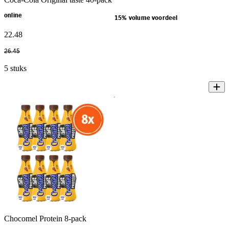
online
15% volume voordeel
22
.
48
26
.
45
5 stuks
Chocomel Protein 8-pack