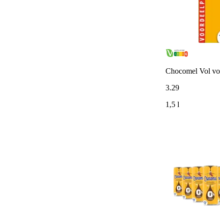
Chocomel Vol vo
3
.
29
1,5 l