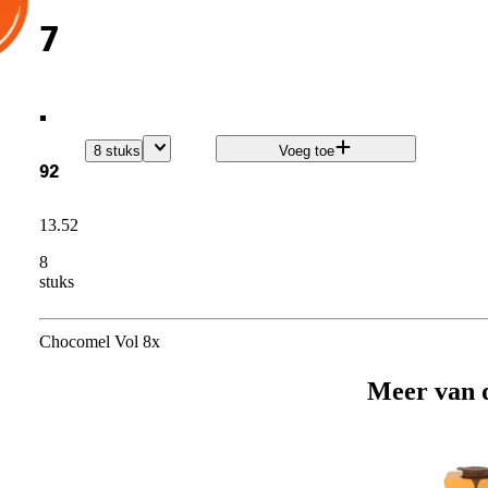
7
.
8 stuks
Voeg toe
92
13
.
52
8
stuks
Chocomel Vol 8x
Meer van 