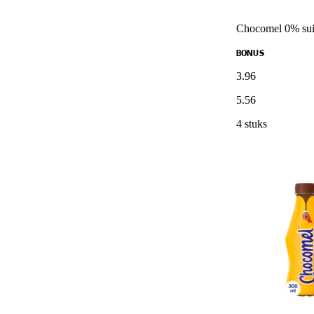
Chocomel 0% sui
BONUS
3
.
96
5
.
56
4 stuks