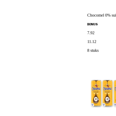
Chocomel 0% sui
BONUS
7
.
92
11
.
12
8 stuks