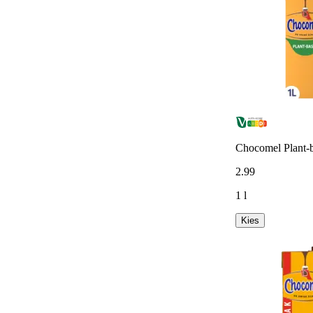
Chocomel Plant-
2
.
99
1 l
Kies