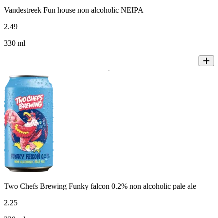
Vandestreek Fun house non alcoholic NEIPA
2
.
49
330 ml
Two Chefs Brewing Funky falcon 0.2% non alcoholic pale ale
2
.
25