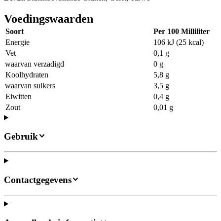
Voedingswaarden
Soort
Per 100 Milliliter
Energie
106 kJ (25 kcal)
Vet
0,1 g
waarvan verzadigd
0 g
Koolhydraten
5,8 g
waarvan suikers
3,5 g
Eiwitten
0,4 g
Zout
0,01 g
Gebruik
Contactgegevens