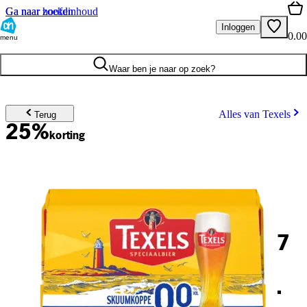
Ga naar hoofdinhoud
Ga naar zoeken
Inloggen
0.00
menu
Waar ben je naar op zoek?
Alles van Texels
Terug
25%
korting
7
.