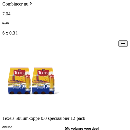
Combineer nu
7
.
04
9
.
39
6 x 0,3 l
Texels Skuumkoppe 0.0 speciaalbier 12-pack
online
5% volume voordeel