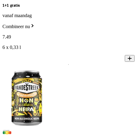
1+1 gratis
vanaf maandag
Combineer nu
7
.
49
6 x 0,33 l