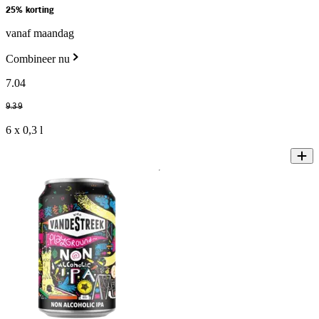
25% korting
vanaf maandag
Combineer nu
7
.
04
9
.
39
6 x 0,3 l