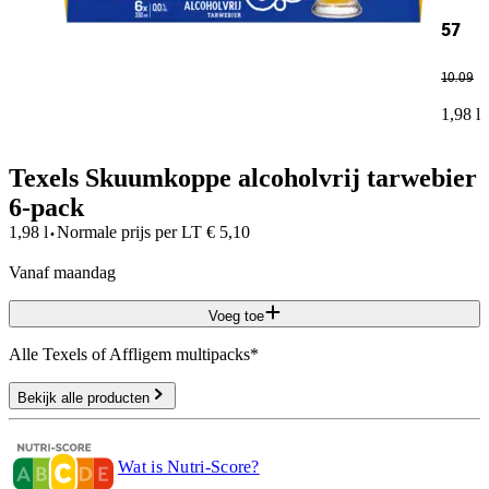
57
10
.
09
1,98 l
Texels Skuumkoppe alcoholvrij tarwebier
6-pack
·
1,98 l
Normale prijs per
LT
€
5,10
vanaf maandag
Voeg toe
Alle Texels of Affligem multipacks*
Bekijk alle producten
Wat is Nutri-Score?