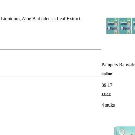
m Liquidum, Aloe Barbadensis Leaf Extract
Pampers Baby-dry
online
39
.
17
55
.
96
4 stuks