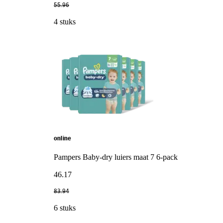
55
.
96
4 stuks
online
Pampers Baby-dry luiers maat 7 6-pack
46
.
17
83
.
94
6 stuks