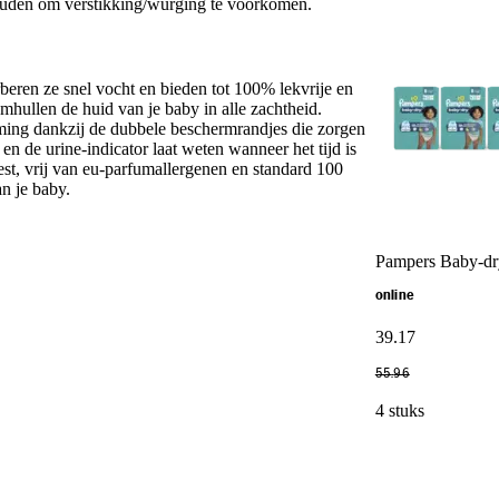
houden om verstikking/wurging te voorkomen.
eren ze snel vocht en bieden tot 100% lekvrije en
hullen de huid van je baby in alle zachtheid.
ming dankzij de dubbele beschermrandjes die zorgen
n de urine-indicator laat weten wanneer het tijd is
est, vrij van eu-parfumallergenen en standard 100
an je baby.
Pampers Baby-dry
online
39
.
17
55
.
96
4 stuks