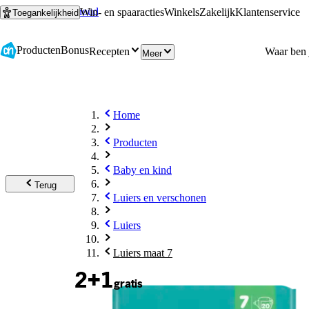
Ga naar hoofdinhoud
Ga naar zoeken
Win- en spaaracties
Winkels
Zakelijk
Klantenservice
Toegankelijkheid
Producten
Bonus
Recepten
Meer
Home
Producten
Baby en kind
Terug
Luiers en verschonen
Luiers
Luiers maat 7
2+1
gratis