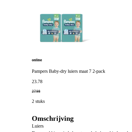
online
Pampers Baby-dry luiers maat 7 2-pack
23
.
78
27
.
98
2 stuks
Omschrijving
Luiers