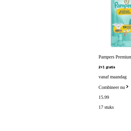
Pampers Premium 
2+1 gratis
vanaf maandag
Combineer nu
15
.
99
17 stuks