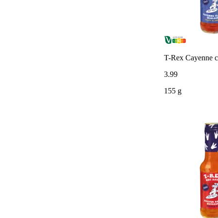
T-Rex Cayenne cl
3
.
99
155 g