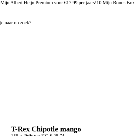
Mijn Albert Heijn Premium voor €17.99 per jaar
10 Mijn Bonus Box 
T-Rex Chipotle mango
155 g
Prijs per
KG
€
25,74