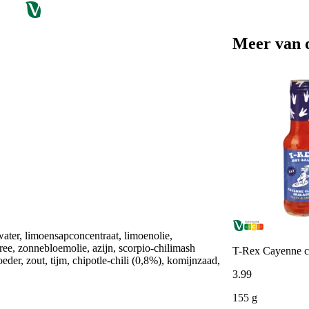
Meer van 
(water, limoensapconcentraat, limoenolie,
, zonnebloemolie, azijn, scorpio-chilimash
T-Rex Cayenne cl
eder, zout, tijm, chipotle-chili (0,8%), komijnzaad,
3
.
99
155 g