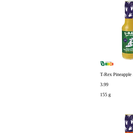
T-Rex Pineapple 
3
.
99
155 g