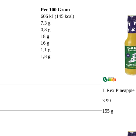
Per 100 Gram
606 kJ (145 kcal)
7,3 g
0,8 g
18 g
16 g
1,1 g
1,8 g
T-Rex Pineapple 
3
.
99
155 g