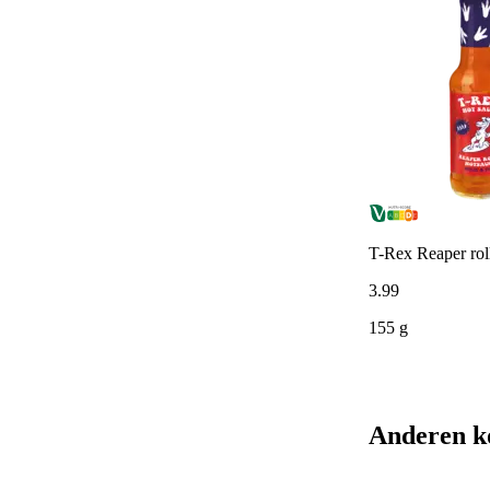
T-Rex Reaper roll
3
.
99
155 g
Anderen k