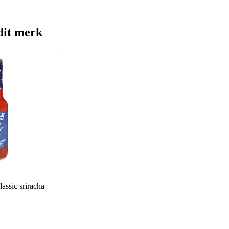
dit merk
assic sriracha