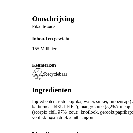
Omschrijving
Pikante saus
Inhoud en gewicht
155 Milliliter
Kenmerken
Recyclebaar
Ingrediënten
Ingrediënten: rode paprika, water, suiker, limoensap 
kaliummetabiSULFIET), mangopuree (8,2%), uienpuree
(scorpio-chili 97%, zout), knoflook, gerookt paprikapo
verdikkingsmiddel: xanthaangom.