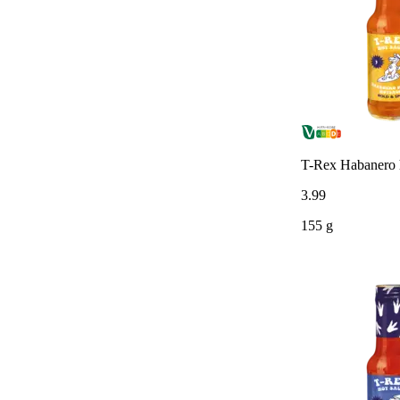
T-Rex Habanero 
3
.
99
155 g