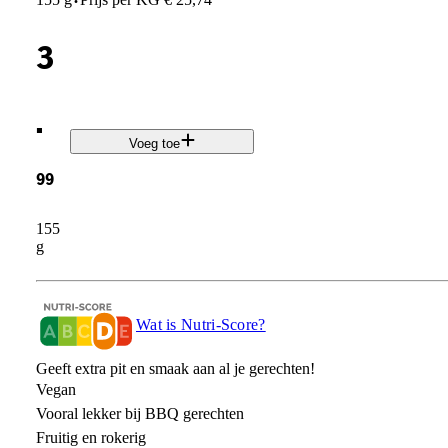
·
3
.
Voeg toe
99
155
g
Wat is Nutri-Score?
Geeft extra pit en smaak aan al je gerechten!
Vegan
Vooral lekker bij BBQ gerechten
Fruitig en rokerig