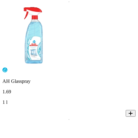
AH Glasspray
1
.
69
1 l