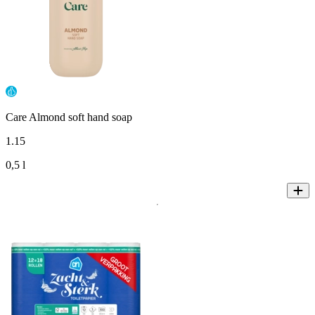
Care Almond soft hand soap
1
.
15
0,5 l