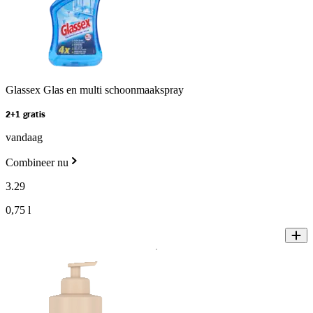
Glassex Glas en multi schoonmaakspray
2+1 gratis
vandaag
Combineer nu
3
.
29
0,75 l