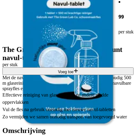
99
per stuk
The Green Lab Co. Glasreiniger munt
navul-tablet
per stuk
Voeg toe
Met de navultabletten van the green lab co. Maak je eenvoudig 500
m glasreiniger. Los het geconcentreerde tablet op in onze navulbare
sprayfles en je schoonmaakmiddel is klaar voor gebruik.
Effectieve reiniging van glas, spiegels en andere gladde
oppervlakken
Vul de fles na gebruik oneindig met nieuwe navul-tabletten
Zo vermijden we samen onnodig transport van toegevoegd water
Omschrijving