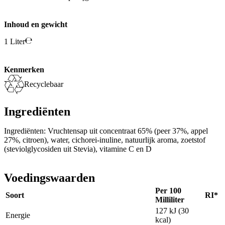
Inhoud en gewicht
1 Liter
Kenmerken
Recyclebaar
Ingrediënten
Ingrediënten: Vruchtensap uit concentraat 65% (peer 37%, appel
27%, citroen), water, cichorei-inuline, natuurlijk aroma, zoetstof
(steviolglycosiden uit Stevia), vitamine C en D
Voedingswaarden
Per 100
Soort
RI*
Milliliter
127 kJ (30
Energie
kcal)