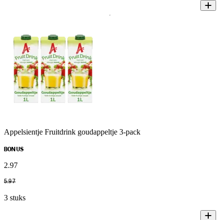
Appelsientje Fruitdrink goudappeltje 3-pack
BONUS
2
.
97
5
.
97
3 stuks