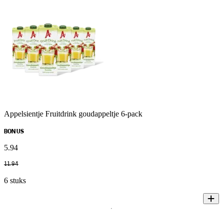
Appelsientje Fruitdrink goudappeltje 6-pack
BONUS
5
.
94
11
.
94
6 stuks