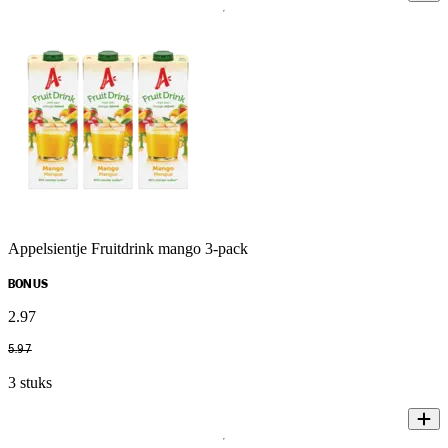
Appelsientje Fruitdrink mango 3-pack
BONUS
2
.
97
5
.
97
3 stuks