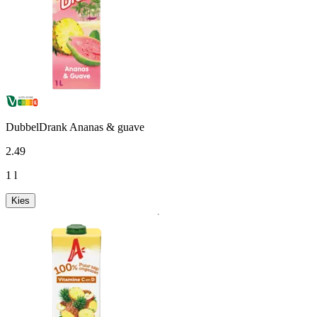
DubbelDrank Ananas & guave
2
.
49
1 l
Kies