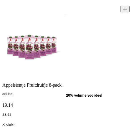
Appelsientje Fruitdruifje 8-pack
online
20% volume voordeel
19
.
14
23
.
92
8 stuks