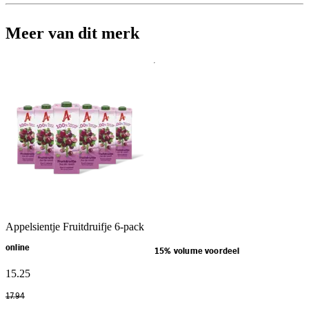
Meer van dit merk
Appelsientje Fruitdruifje 6-pack
online
15% volume voordeel
15
.
25
17
.
94