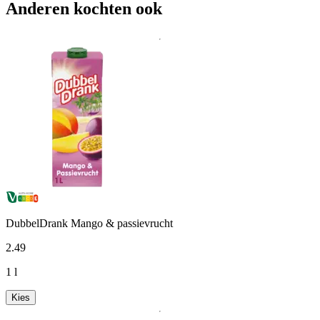
Anderen kochten ook
DubbelDrank Mango & passievrucht
2
.
49
1 l
Kies