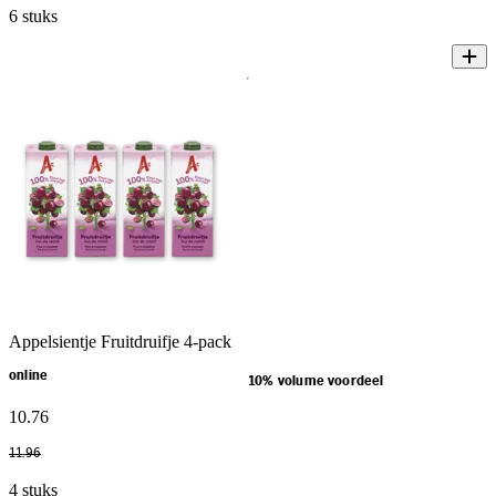
6 stuks
Appelsientje Fruitdruifje 4-pack
online
10% volume voordeel
10
.
76
11
.
96
4 stuks