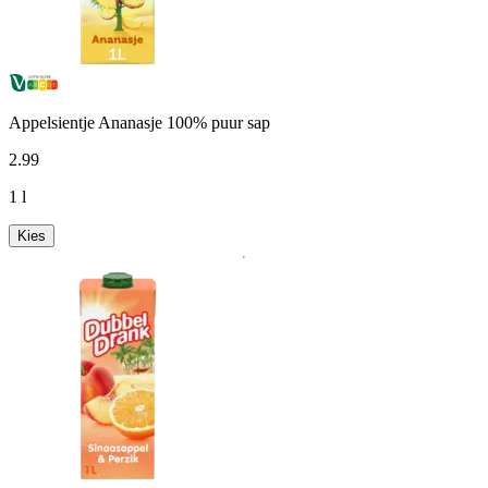
Appelsientje Ananasje 100% puur sap
2
.
99
1 l
Kies