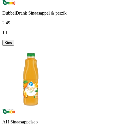
DubbelDrank Sinaasappel & perzik
2
.
49
1 l
Kies
AH Sinaasappelsap