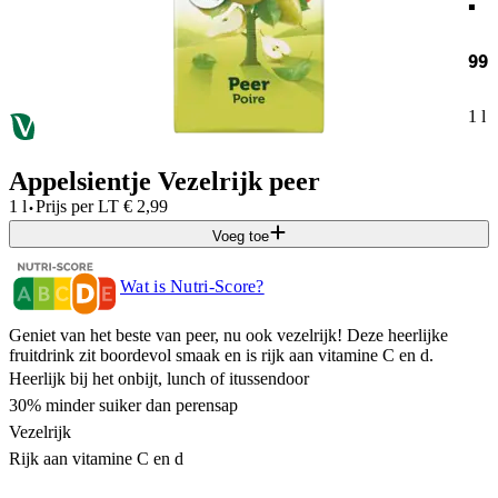
99
1 l
Appelsientje Vezelrijk peer
·
1 l
Prijs per
LT
€
2,99
Voeg toe
Wat is Nutri-Score?
Geniet van het beste van peer, nu ook vezelrijk! Deze heerlijke
fruitdrink zit boordevol smaak en is rijk aan vitamine C en d.
Heerlijk bij het onbijt, lunch of itussendoor
30% minder suiker dan perensap
Vezelrijk
Rijk aan vitamine C en d