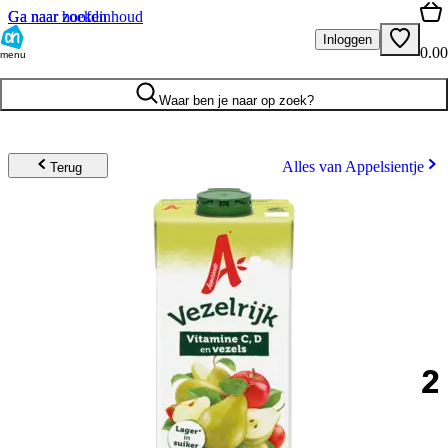
Ga naar hoofdinhoud
Ga naar zoeken
Inloggen
0.00
menu
Waar ben je naar op zoek?
Alles van Appelsientje
Terug
2
.