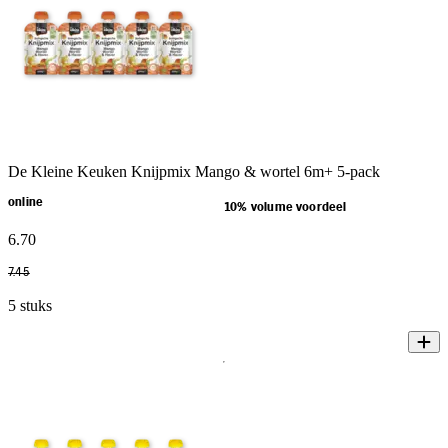
De Kleine Keuken Knijpmix Mango & wortel 6m+ 5-pack
online
10% volume voordeel
6
.
70
7
.
45
5 stuks