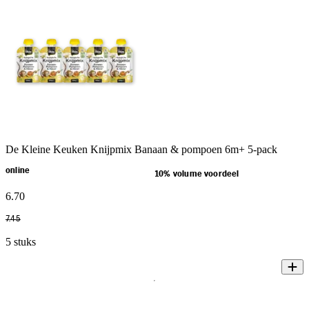
De Kleine Keuken Knijpmix Banaan & pompoen 6m+ 5-pack
online
10% volume voordeel
6
.
70
7
.
45
5 stuks