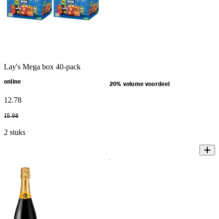
Lay's Mega box 40-pack
online
20% volume voordeel
12
.
78
15
.
98
2 stuks