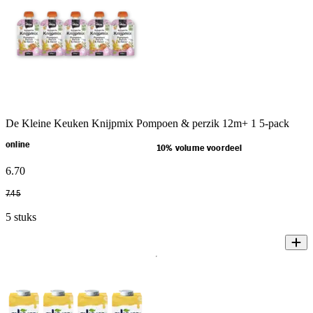
De Kleine Keuken Knijpmix Pompoen & perzik 12m+ 1 5-pack
online
10% volume voordeel
6
.
70
7
.
45
5 stuks