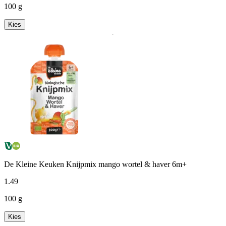
100 g
Kies
De Kleine Keuken Knijpmix mango wortel & haver 6m+
1
.
49
100 g
Kies