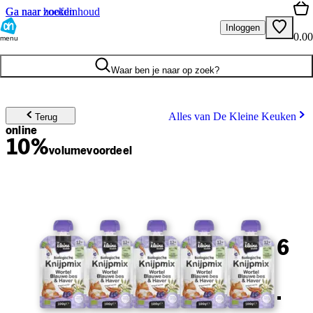
Ga naar hoofdinhoud
Ga naar zoeken
Inloggen
0.00
menu
Waar ben je naar op zoek?
Alles van De Kleine Keuken
Terug
online
10%
volume
voordeel
6
.