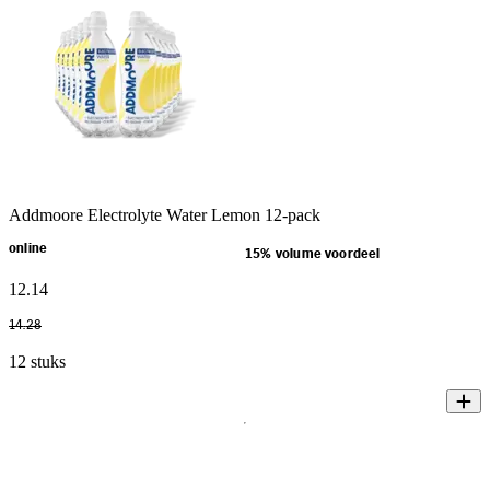
Addmoore Electrolyte Water Lemon 12-pack
online
15% volume voordeel
12
.
14
14
.
28
12 stuks