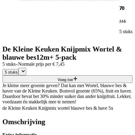
70
7
.
45
5 stuks
De Kleine Keuken Knijpmix Wortel &
blauwe bes12m+ 5-pack
·
5 stuks
Normale prijs per
€
7,45
5 stuks
Voeg toe
Je kleine meer groente geven? Dat kan met Wortel, blauwe bes &
haver van de Kleine Keuken. Bomvol groente (65%), fruit en haver.
Daardoor bevat het 30% minder suiker dan ander knijpfruit. Lekker,
voedzaam én makkelijk mee te nemen!
de Kleine Keuken Knijpmix wortel blauwe bes & have 5x
Omschrijving
Extra informatie