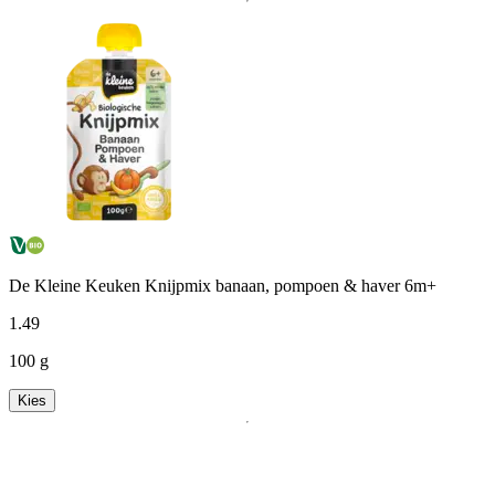
De Kleine Keuken Knijpmix banaan, pompoen & haver 6m+
1
.
49
100 g
Kies