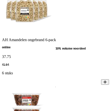
AH Amandelen ongebrand 6-pack
online
10% volume voordeel
37
.
75
41
.
94
6 stuks