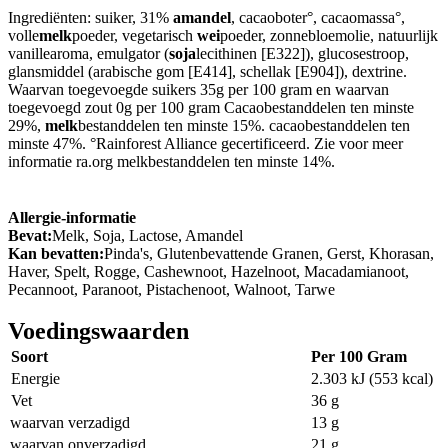
Ingrediënten: suiker, 31%
amandel
, cacaoboter°, cacaomassa°,
volle
melk
poeder, vegetarisch
wei
poeder, zonnebloemolie, natuurlijk
vanillearoma, emulgator (
soja
lecithinen [E322]), glucosestroop,
glansmiddel (arabische gom [E414], schellak [E904]), dextrine.
Waarvan toegevoegde suikers 35g per 100 gram en waarvan
toegevoegd zout 0g per 100 gram Cacaobestanddelen ten minste
29%,
melk
bestanddelen ten minste 15%. cacaobestanddelen ten
minste 47%. °Rainforest Alliance gecertificeerd. Zie voor meer
informatie ra.org melkbestanddelen ten minste 14%.
Allergie-informatie
Bevat:
Melk, Soja, Lactose, Amandel
Kan bevatten:
Pinda's, Glutenbevattende Granen, Gerst, Khorasan,
Haver, Spelt, Rogge, Cashewnoot, Hazelnoot, Macadamianoot,
Pecannoot, Paranoot, Pistachenoot, Walnoot, Tarwe
Voedingswaarden
Soort
Per 100 Gram
Energie
2.303 kJ (553 kcal)
Vet
36 g
waarvan verzadigd
13 g
waarvan onverzadigd
21 g