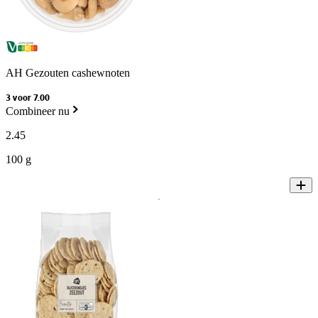
AH Gezouten cashewnoten
3 voor 7.00
Combineer nu
2
.
45
100 g