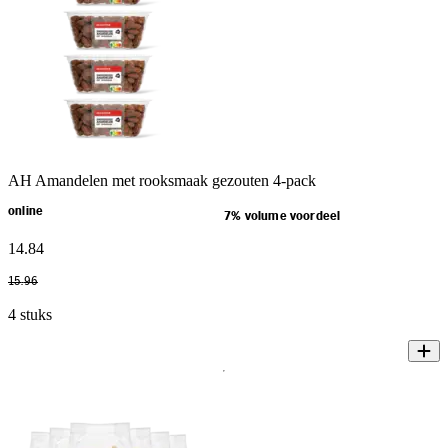
AH Amandelen met rooksmaak gezouten 4-pack
online
7% volume voordeel
14
.
84
15
.
96
4 stuks