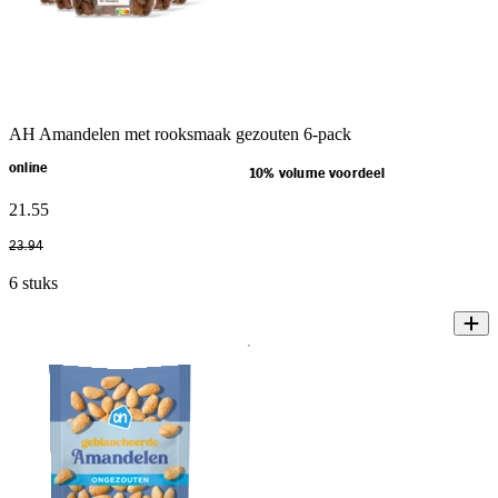
AH Amandelen met rooksmaak gezouten 6-pack
online
10% volume voordeel
21
.
55
23
.
94
6 stuks