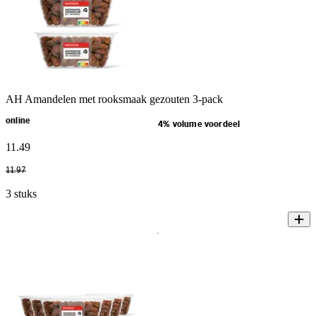
AH Amandelen met rooksmaak gezouten 3-pack
online
4% volume voordeel
11
.
49
11
.
97
3 stuks