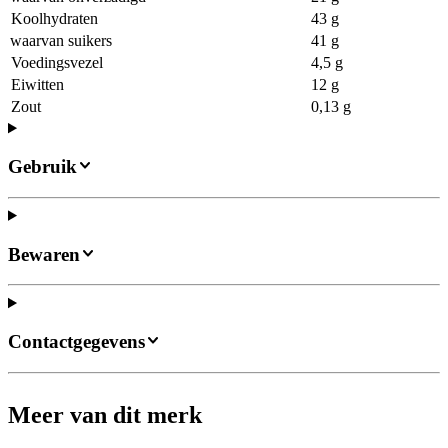
Koolhydraten
43 g
waarvan suikers
41 g
Voedingsvezel
4,5 g
Eiwitten
12 g
Zout
0,13 g
Gebruik
Bewaren
Contactgegevens
Meer van dit merk