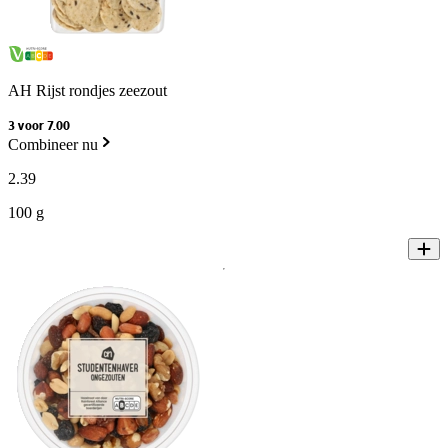
AH Rijst rondjes zeezout
3 voor 7.00
Combineer nu
2
.
39
100 g