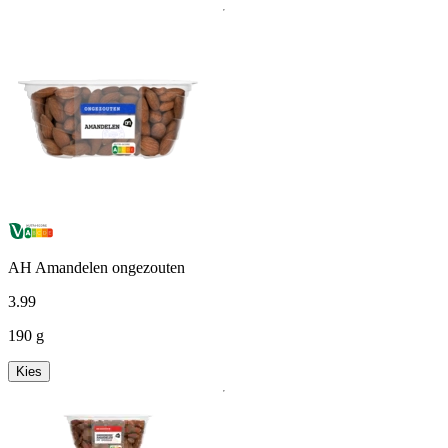
AH Amandelen ongezouten
3
.
99
190 g
Kies