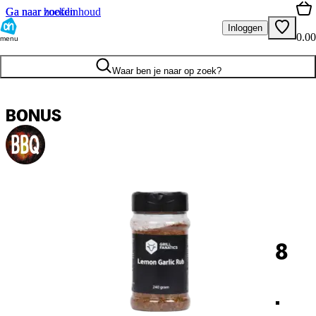
Ga naar hoofdinhoud
Ga naar zoeken
Inloggen
0.00
menu
Waar ben je naar op zoek?
BONUS
8
.