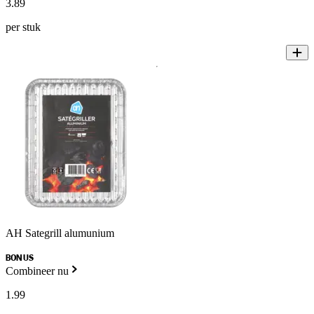
3
.
89
per stuk
AH Sategrill alumunium
BONUS
Combineer nu
1
.
99