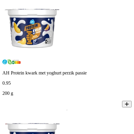
AH Protein kwark met yoghurt perzik passie
0
.
95
200 g