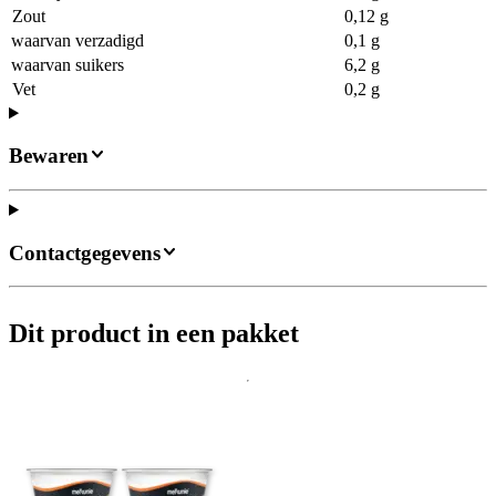
Zout
0,12 g
waarvan verzadigd
0,1 g
waarvan suikers
6,2 g
Vet
0,2 g
Bewaren
Contactgegevens
Dit product in een pakket