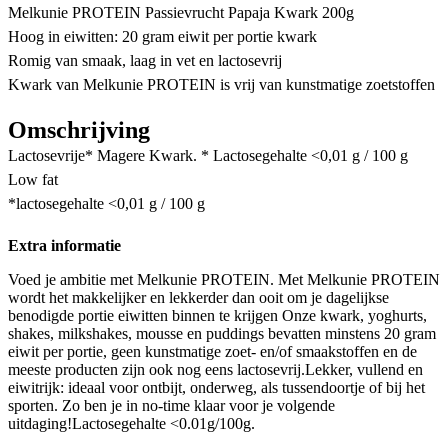
Melkunie PROTEIN Passievrucht Papaja Kwark 200g
Hoog in eiwitten: 20 gram eiwit per portie kwark
Romig van smaak, laag in vet en lactosevrij
Kwark van Melkunie PROTEIN is vrij van kunstmatige zoetstoffen
Omschrijving
Lactosevrije* Magere Kwark. * Lactosegehalte <0,01 g / 100 g
Low fat
*lactosegehalte <0,01 g / 100 g
Extra informatie
Voed je ambitie met Melkunie PROTEIN. Met Melkunie PROTEIN
wordt het makkelijker en lekkerder dan ooit om je dagelijkse
benodigde portie eiwitten binnen te krijgen Onze kwark, yoghurts,
shakes, milkshakes, mousse en puddings bevatten minstens 20 gram
eiwit per portie, geen kunstmatige zoet- en/of smaakstoffen en de
meeste producten zijn ook nog eens lactosevrij.Lekker, vullend en
eiwitrijk: ideaal voor ontbijt, onderweg, als tussendoortje of bij het
sporten. Zo ben je in no-time klaar voor je volgende
uitdaging!Lactosegehalte <0.01g/100g.