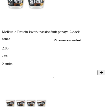
Melkunie Protein kwark passionfruit papaya 2-pack
online
5% volume voordeel
2
.
83
2
.
98
2 stuks