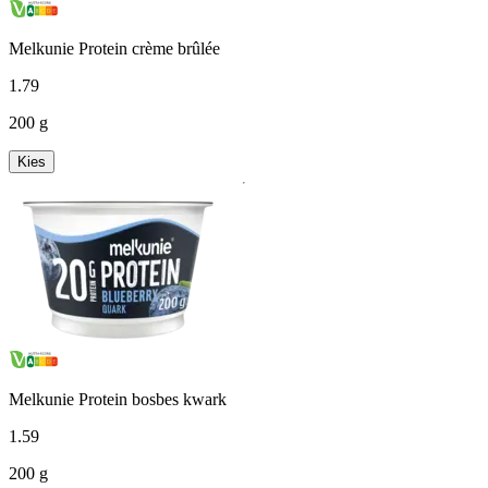
Melkunie Protein crème brûlée
1
.
79
200 g
Kies
Melkunie Protein bosbes kwark
1
.
59
200 g