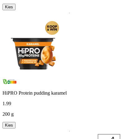
Kies
HiPRO Protein pudding karamel
1
.
99
200 g
Kies