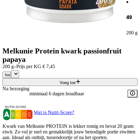
49
200 g
Melkunie Protein kwark passionfruit
papaya
·
200 g
Prijs per
KG
€
7,45
los
Voeg toe
Na bezorging
minimaal 6 dagen houdbaar
Wat is Nutri-Score?
Kwark van Melkunie PROTEIN is lekker romig en bevat 20 gram
eiwit. Zo vul je snel en gemakkelijk jouw benodigde portie eiwitten
aan. Ideaal als ontbijt, tussendoortje of na het sporten.