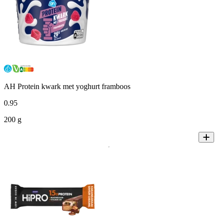
AH Protein kwark met yoghurt framboos
0
.
95
200 g