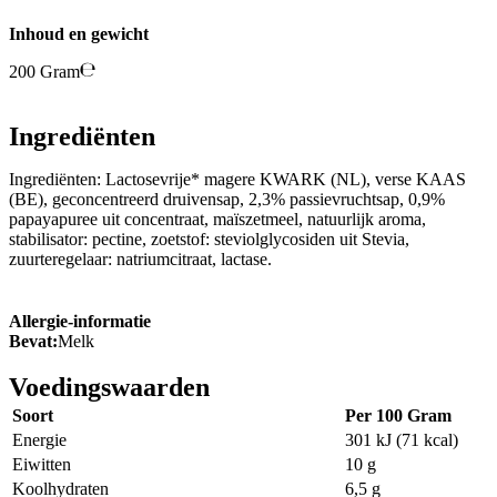
Inhoud en gewicht
200 Gram
Ingrediënten
Ingrediënten: Lactosevrije* magere KWARK (NL), verse KAAS
(BE), geconcentreerd druivensap, 2,3% passievruchtsap, 0,9%
papayapuree uit concentraat, maïszetmeel, natuurlijk aroma,
stabilisator: pectine, zoetstof: steviolglycosiden uit Stevia,
zuurteregelaar: natriumcitraat, lactase.
Allergie-informatie
Bevat:
Melk
Voedingswaarden
Soort
Per 100 Gram
Energie
301 kJ (71 kcal)
Eiwitten
10 g
Koolhydraten
6,5 g