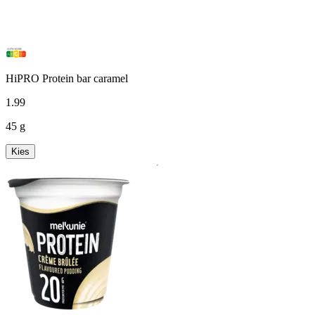
HiPRO Protein bar caramel
1
.
99
45 g
Kies