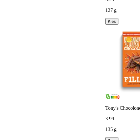
127 g
Kies
Tony's Chocolone
3
.
99
135 g