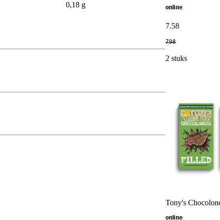
0,18 g
online
7
.
58
7
.
98
2 stuks
Tony's Chocolone
online