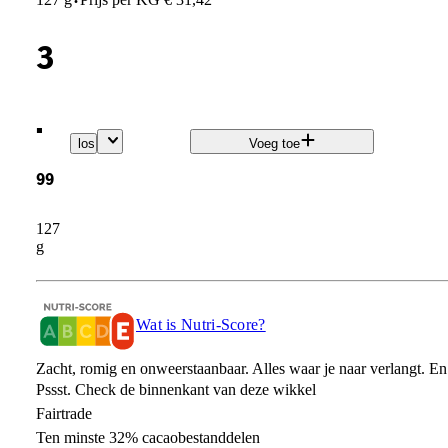
·
3
.
los
Voeg toe
99
127
g
Wat is Nutri-Score?
Zacht, romig en onweerstaanbaar. Alles waar je naar verlangt. En
Pssst. Check de binnenkant van deze wikkel
Fairtrade
Ten minste 32% cacaobestanddelen