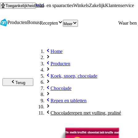
Ga naar hoofdinhoud
Ga naar zoeken
Win- en spaaracties
Winkels
Zakelijk
Klantenservice
Toegankelijkheid
Producten
Bonus
Recepten
Meer
Home
Producten
Koek, snoep, chocolade
Terug
Chocolade
Repen en tabletten
Chocoladerepen met vulling, praliné