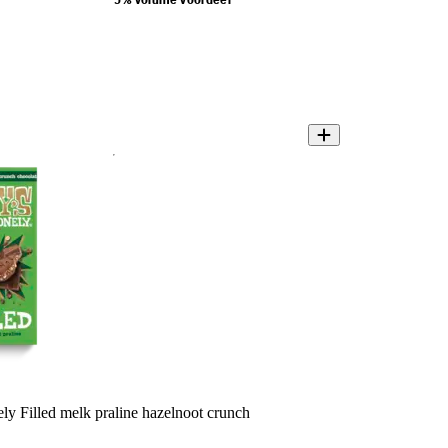
5% volume voordeel
ly Filled melk praline hazelnoot crunch