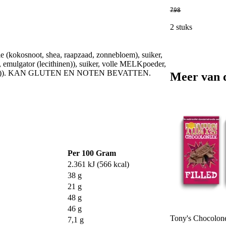
7
.
98
2 stuks
ie (kokosnoot, shea, raapzaad, zonnebloem), suiker,
ulgator (lecithinen)), suiker, volle MELKpoeder,
n (SOJA)). KAN GLUTEN EN NOTEN BEVATTEN.
Meer van 
Per 100 Gram
2.361 kJ (566 kcal)
38 g
21 g
48 g
46 g
Tony's Chocolonel
7,1 g