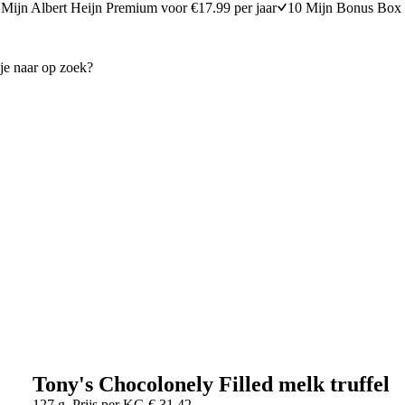
Mijn Albert Heijn Premium voor €17.99 per jaar
10 Mijn Bonus Box 
Tony's Chocolonely Filled melk truffel
127 g
Prijs per
KG
€
31,42