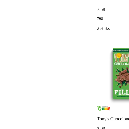
7
.
58
7
.
98
2 stuks
Tony's Chocolone
3
.
99