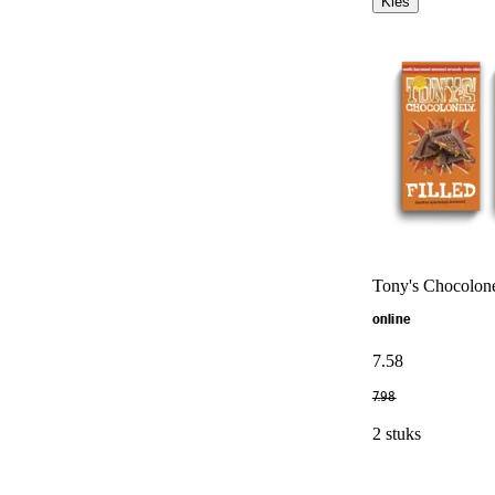
Kies
Tony's Chocolone
online
7
.
58
7
.
98
2 stuks