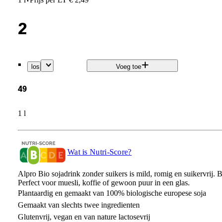
·
2
.
los
Voeg toe
49
1 l
Wat is Nutri-Score?
Alpro Bio sojadrink zonder suikers is mild, romig en suikervrij. 
Perfect voor muesli, koffie of gewoon puur in een glas.
Plantaardig en gemaakt van 100% biologische europese soja
Gemaakt van slechts twee ingredienten
Glutenvrij, vegan en van nature lactosevrij