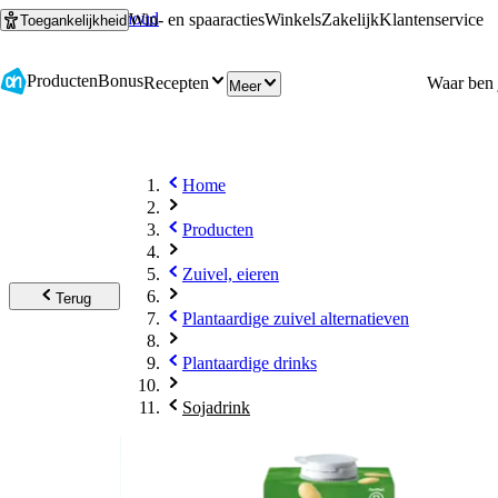
Ga naar hoofdinhoud
Ga naar zoeken
Win- en spaaracties
Winkels
Zakelijk
Klantenservice
Toegankelijkheid
Producten
Bonus
Recepten
Meer
Home
Producten
Zuivel, eieren
Terug
Plantaardige zuivel alternatieven
Plantaardige drinks
Sojadrink