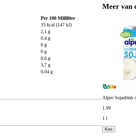
Meer van 
Per 100 Milliliter
35 kcal (147 kJ)
2,1 g
0,4 g
0 g
0 g
0,6 g
3,7 g
0,04 g
Alpro Sojadrink o
1
.
99
1 l
Kies