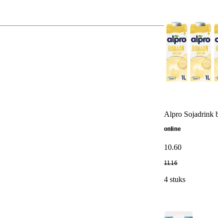
Alpro Sojadrink 
online
10
.
60
11
.
16
4 stuks