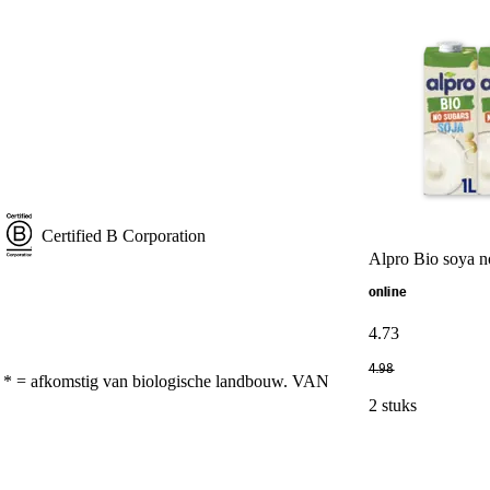
Certified B Corporation
Alpro Bio soya n
online
4
.
73
4
.
98
* = afkomstig van biologische landbouw. VAN
2 stuks