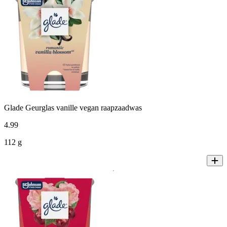
Glade Geurglas vanille vegan raapzaadwas
4
.
99
112 g