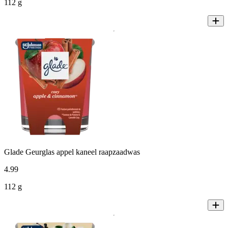
112 g
Glade Geurglas appel kaneel raapzaadwas
4
.
99
112 g