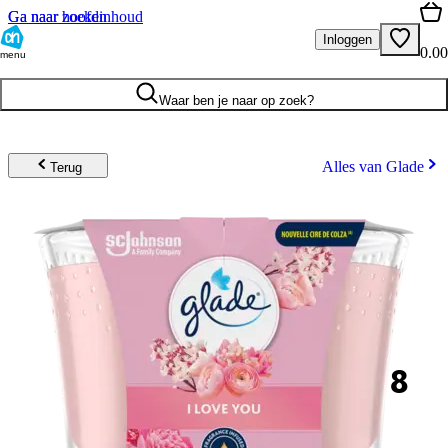
Ga naar hoofdinhoud
Ga naar zoeken
Inloggen
0.00
menu
Waar ben je naar op zoek?
Alles van Glade
Terug
8
.