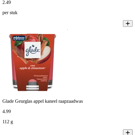
2
.
49
per stuk
Glade Geurglas appel kaneel raapzaadwas
4
.
99
112 g