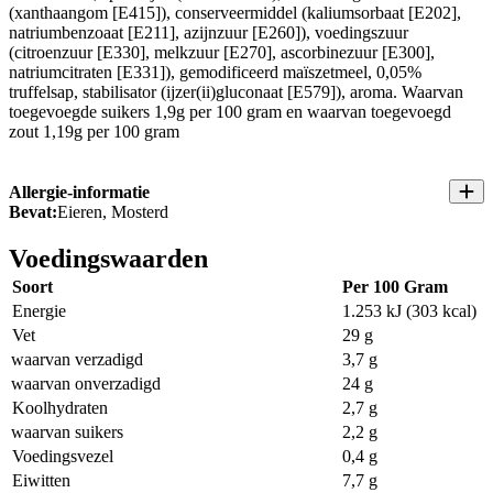
(xanthaangom [E415]), conserveermiddel (kaliumsorbaat [E202],
natriumbenzoaat [E211], azijnzuur [E260]), voedingszuur
(citroenzuur [E330], melkzuur [E270], ascorbinezuur [E300],
natriumcitraten [E331]), gemodificeerd maïszetmeel, 0,05%
truffelsap, stabilisator (ijzer(ii)gluconaat [E579]), aroma. Waarvan
toegevoegde suikers 1,9g per 100 gram en waarvan toegevoegd
zout 1,19g per 100 gram
Allergie-informatie
Bevat:
Eieren, Mosterd
Voedingswaarden
Soort
Per 100 Gram
Energie
1.253 kJ (303 kcal)
Vet
29 g
waarvan verzadigd
3,7 g
waarvan onverzadigd
24 g
Koolhydraten
2,7 g
waarvan suikers
2,2 g
Voedingsvezel
0,4 g
Eiwitten
7,7 g