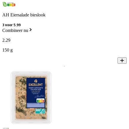
AH Eiersalade bieslook
3 voor 5.99
Combineer nu
2
.
29
150 g