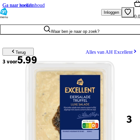
Ga naar hoofdinhoud
Ga naar zoeken
Inloggen
0.
menu
Waar ben je naar op zoek?
Alles van AH Excellent
Terug
5.99
3 voor
3
.