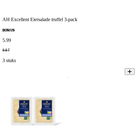
AH Excellent Eiersalade truffel 3-pack
BONUS
5
.
99
9
.
87
3 stuks