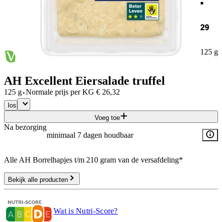
29
125 g
AH Excellent Eiersalade truffel
·
125 g
Normale prijs per
KG
€
26,32
los
Voeg toe
Na bezorging
minimaal 7 dagen houdbaar
Alle AH Borrelhapjes t/m 210 gram van de versafdeling*
Bekijk alle producten
Wat is Nutri-Score?