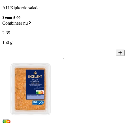
AH Kipkerrie salade
3 voor 5.99
Combineer nu
2
.
39
150 g