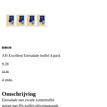
BONUS
AH Excellent Eiersalade truffel 4-pack
9
.
28
13
.
16
4 stuks
Omschrijving
Eiersalade met zwarte zomertruffel
getopt met 8% truffel-olijventapenade