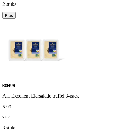
2 stuks
Kies
BONUS
AH Excellent Eiersalade truffel 3-pack
5
.
99
9
.
87
3 stuks