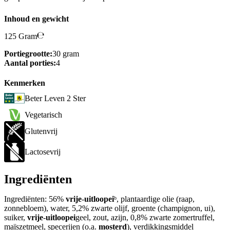
Inhoud en gewicht
125 Gram
Portiegrootte:
30 gram
Aantal porties:
4
Kenmerken
Beter Leven 2 Ster
Vegetarisch
Glutenvrij
Lactosevrij
Ingrediënten
Ingrediënten: 56%
vrije
-
uitloopei
ᵇ, plantaardige olie (raap,
zonnebloem), water, 5,2% zwarte olijf, groente (champignon, ui),
suiker,
vrije
-
uitloopei
geel, zout, azijn, 0,8% zwarte zomertruffel,
maïszetmeel, specerijen (o.a.
mosterd
), verdikkingsmiddel