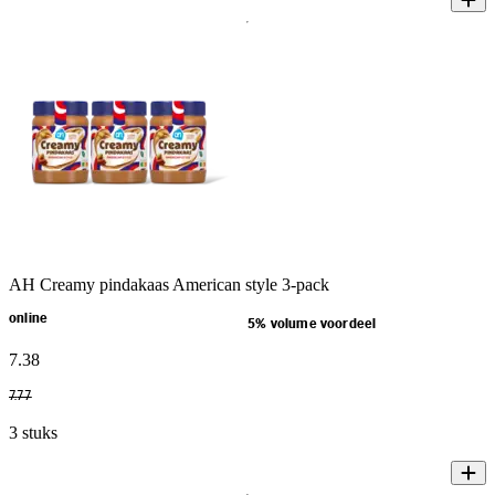
AH Creamy pindakaas American style 3-pack
online
5% volume voordeel
7
.
38
7
.
77
3 stuks