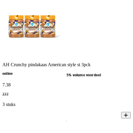
AH Crunchy pindakaas American style st 3pck
online
5% volume voordeel
7
.
38
7
.
77
3 stuks