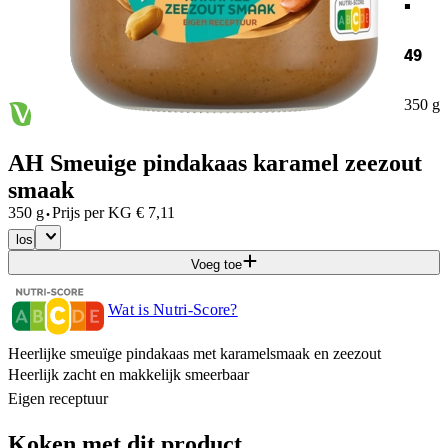
49
350 g
AH Smeuige pindakaas karamel zeezout
smaak
·
350 g
Prijs per
KG
€
7,11
los
Voeg toe
Wat is Nutri-Score?
Heerlijke smeuïge pindakaas met karamelsmaak en zeezout
Heerlijk zacht en makkelijk smeerbaar
Eigen receptuur
Koken met dit product