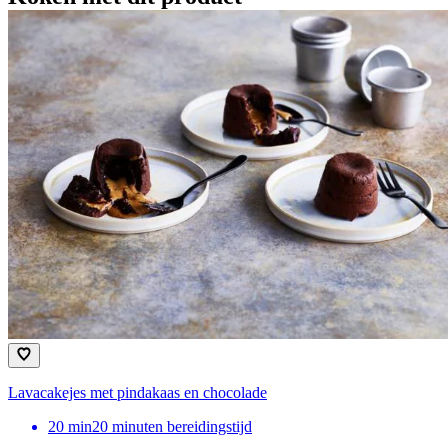
Lavacakejes met pindakaas en chocolade
20
min
20 minuten bereidingstijd