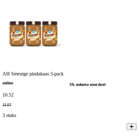
AH Smeuige pindakaas 3-pack
online
5% volume voordeel
10
.
52
11
.
07
3 stuks