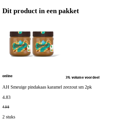
Dit product in een pakket
online
3% volume voordeel
AH Smeuige pindakaas karamel zeezout sm 2pk
4
.
83
4
.
98
2 stuks