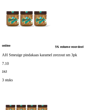
online
5% volume voordeel
AH Smeuige pindakaas karamel zeezout sm 3pk
7
.
10
7
.
47
3 stuks