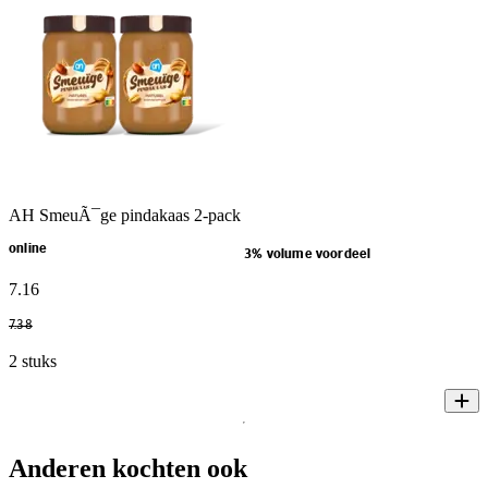
AH SmeuÃ¯ge pindakaas 2-pack
online
3% volume voordeel
7
.
16
7
.
38
2 stuks
Anderen kochten ook