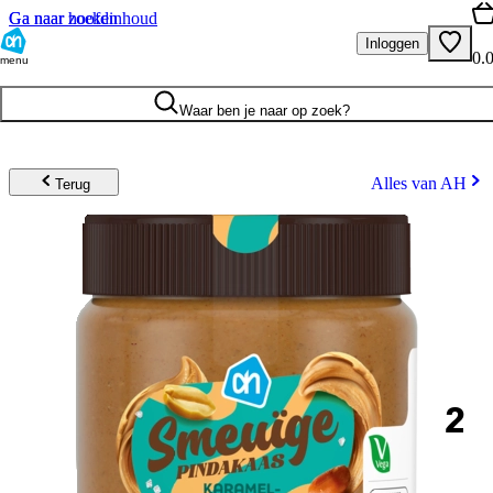
Ga naar hoofdinhoud
Ga naar zoeken
Inloggen
0.
menu
Waar ben je naar op zoek?
Alles van AH
Terug
2
.