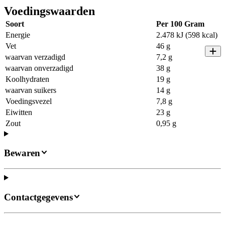
Voedingswaarden
Soort
Per 100 Gram
Energie
2.478 kJ (598 kcal)
Vet
46 g
waarvan verzadigd
7,2 g
waarvan onverzadigd
38 g
Koolhydraten
19 g
waarvan suikers
14 g
Voedingsvezel
7,8 g
Eiwitten
23 g
Zout
0,95 g
Bewaren
Contactgegevens