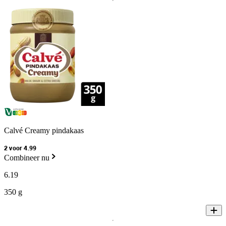
Calvé Creamy pindakaas
2 voor 4.99
Combineer nu
6
.
19
350 g