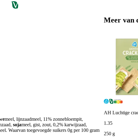
Meer van 
AH Luchtige cra
we
meel, lijnzaadmeel, 11% zonnebloempit,
1
.
35
anzaad,
soja
meel, gist, zout, 0,2% karwijzaad,
el. Waarvan toegevoegde suikers 0g per 100 gram
250 g