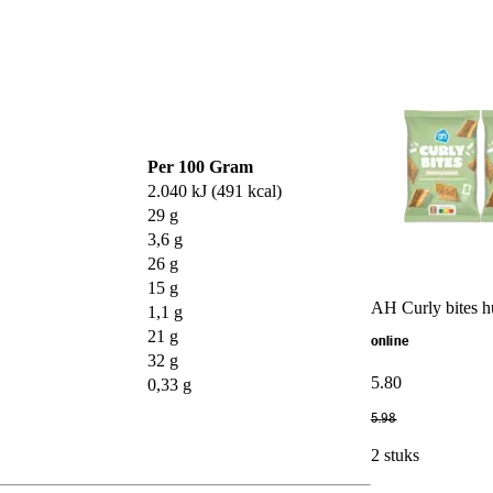
Per 100 Gram
2.040 kJ (491 kcal)
29 g
3,6 g
26 g
15 g
AH Curly bites 
1,1 g
21 g
online
32 g
5
.
80
0,33 g
5
.
98
2 stuks