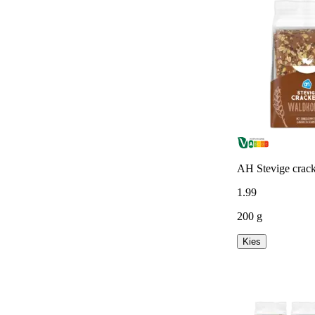
AH Stevige crac
1
.
99
200 g
Kies