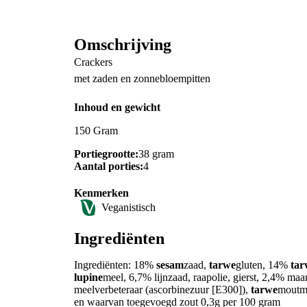
Omschrijving
Crackers
met zaden en zonnebloempitten
Inhoud en gewicht
150 Gram
Portiegrootte:
38 gram
Aantal porties:
4
Kenmerken
Veganistisch
Ingrediënten
Ingrediënten: 18%
sesam
zaad,
tarwe
gluten, 14%
tar
lupine
meel, 6,7% lijnzaad, raapolie, gierst, 2,4% ma
meelverbeteraar (ascorbinezuur [E300]),
tarwe
moutme
en waarvan toegevoegd zout 0,3g per 100 gram