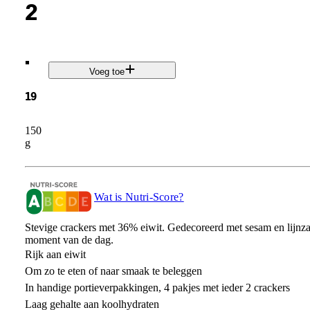
2
.
Voeg toe
19
150
g
Wat is Nutri-Score?
Stevige crackers met 36% eiwit. Gedecoreerd met sesam en lijnzaa
moment van de dag.
Rijk aan eiwit
Om zo te eten of naar smaak te beleggen
In handige portieverpakkingen, 4 pakjes met ieder 2 crackers
Laag gehalte aan koolhydraten