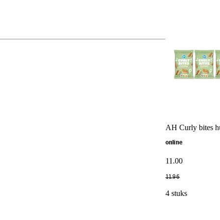
AH Curly bites 
online
11
.
00
11
.
96
4 stuks