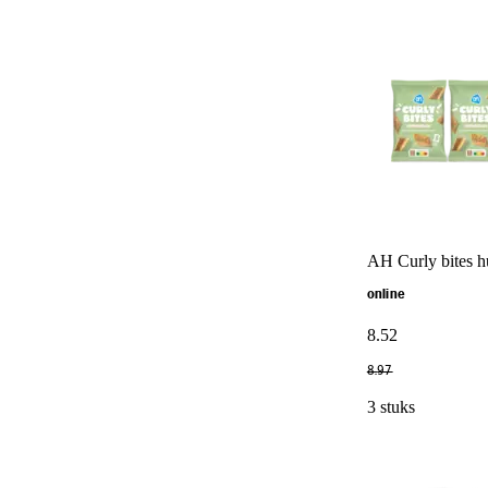
AH Curly bites 
online
8
.
52
8
.
97
3 stuks