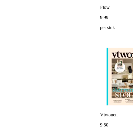
Flow
9
.
99
per stuk
Vtwonen
9
.
50