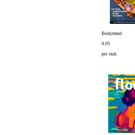
Bodymind
9
.
95
per stuk