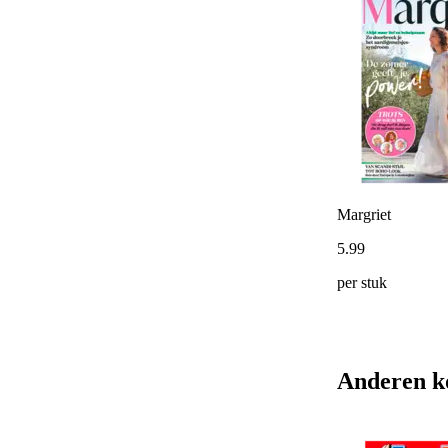
Margriet
5
.
99
per stuk
Anderen k