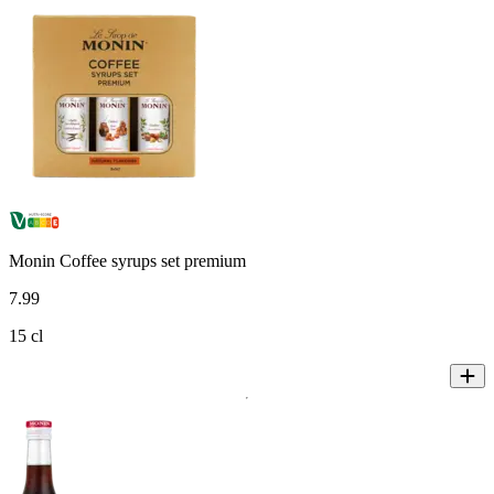
Monin Coffee syrups set premium
7
.
99
15 cl