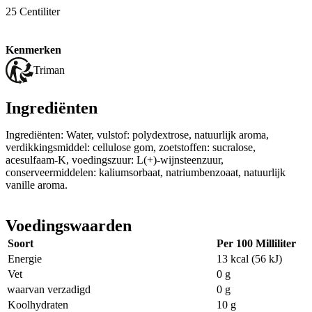
25 Centiliter
Kenmerken
Triman
Ingrediënten
Ingrediënten: Water, vulstof: polydextrose, natuurlijk aroma,
verdikkingsmiddel: cellulose gom, zoetstoffen: sucralose,
acesulfaam-K, voedingszuur: L(+)-wijnsteenzuur,
conserveermiddelen: kaliumsorbaat, natriumbenzoaat, natuurlijk
vanille aroma.
Voedingswaarden
Soort
Per 100 Milliliter
Energie
13 kcal (56 kJ)
Vet
0 g
waarvan verzadigd
0 g
Koolhydraten
10 g