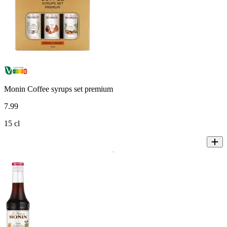
Monin Coffee syrups set premium
7
.
99
15 cl