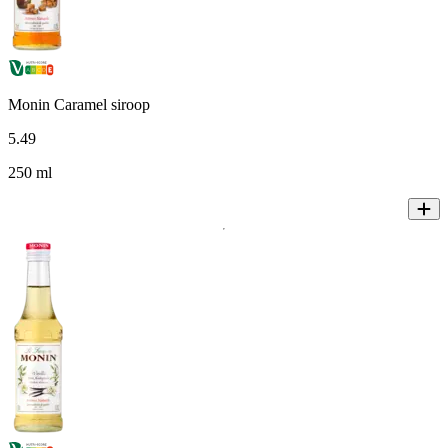
Monin Caramel siroop
5
.
49
250 ml