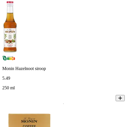
Monin Hazelnoot siroop
5
.
49
250 ml