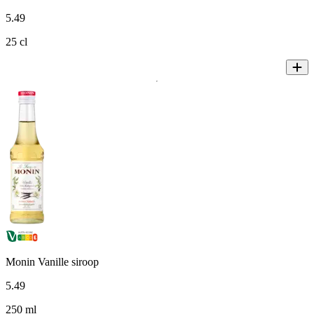
5
.
49
25 cl
Monin Vanille siroop
5
.
49
250 ml