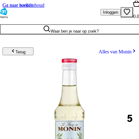
Ga naar hoofdinhoud
Ga naar zoeken
Inloggen
0.
menu
Waar ben je naar op zoek?
Alles van Monin
Terug
5
.