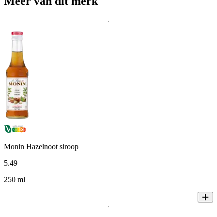
Meer van dit merk
Monin Hazelnoot siroop
5
.
49
250 ml