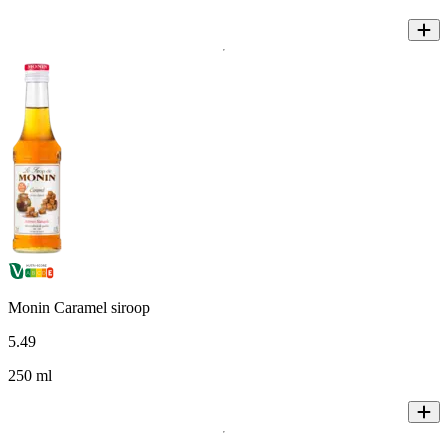
Monin Caramel siroop
5
.
49
250 ml