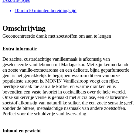
IJskoffie-ijsjes
10
min
10 minuten bereidingstijd
Omschrijving
Geconcentreerde drank met zoetstoffen om aan te lengen
Extra informatie
De zachte, custardachtige vanillesmaak is afkomstig van
geselecteerde vanillebonen uit Madagaskar. Met zijn kenmerkende
en zoete vanille-extractaroma en een delicate, bijna geparfumeerde
geur is het gemakkelijk te begrijpen waarom dit een van onze
populairste siropen is. MONIN Vanillesiroop voegt een rijke,
heerlijke smaak toe aan alle koffie- en warme dranken en is
bovendien een vaste favoriet in cocktailbars over de hele wereld.
Onze suikervrije versie is gemaakt met sucralose, een caloriearme
zoetstof afkomstig van natuurlijke suiker, die een zoete sensatie geeft
zonder de bittere, metaalachtige nasmaak van andere zoetstoffen.
Perfect voor die schuldvrije vanille-ervaring.
Inhoud en gewicht