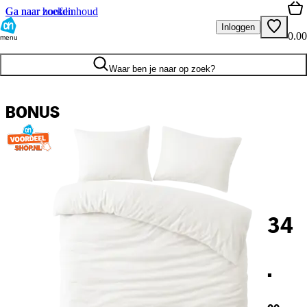
Ga naar hoofdinhoud
Ga naar zoeken
Inloggen
0.00
menu
Waar ben je naar op zoek?
BONUS
34
.