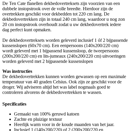
De Ten Cate flanellen dekbedovertreksets zijn voorzien van een
dubbele instopstrook over de volle breedte. Hierdoor zijn de
overtrekken geschikt voor dekbedden tot 220 cm lang. De
dekbedovertrekken zijn in totaal 240 cm lang, waardoor u nog zon
20 cm instopstrook overhoudt zodat u uw dekbedovertrek iedere
dag perfect kunt opmaken.
De dekbedovertreksets worden geleverd inclusief 1 óf 2 bijpassende
kussenslopen (60x70 cm). Een eenpersoons (140x200/220 cm)
wordt geleverd met 1 bijpassend kussensloop, de tweepersoons
(200x200/220 cm) en lits-jumeaux (240x200/220 cm) uitvoeringen
worden geleverd met 2 bijpassende kussenslopen
Was instructies
De dekbedovertrekken kunnen worden gewassen op een maximale
temperatuur van 40 graden Celsius. Ook zijn ze geschikt voor de
droger. Wij adviseren altijd het was label nogmaals goed te
controleren alvorens de dekbedovertrekken te wassen.
Specificaties
Gemaakt van 100% geruwd katoen
Zachte en pluizige textuur
Heerlijk warm voor in de koude maanden van het jaar.
Inclusief 1 (140x200/220) of 2 (200x200/220 en