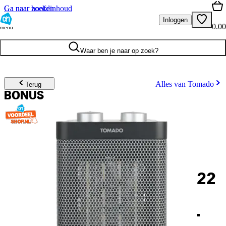
Ga naar hoofdinhoud
Ga naar zoeken
Inloggen
0.00
menu
Waar ben je naar op zoek?
Alles van Tomado
Terug
BONUS
22
.