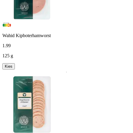
Wahid Kipboterhamworst
1
.
99
125 g
Kies