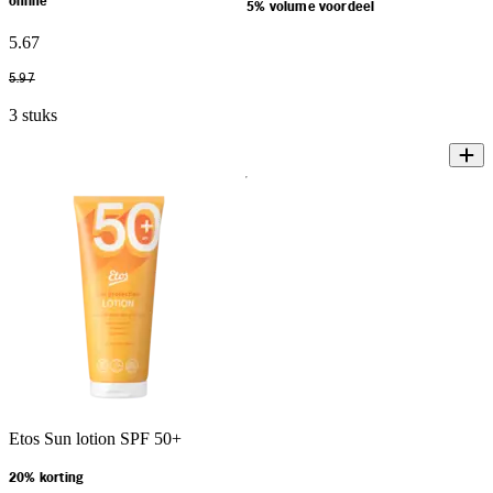
online
5% volume voordeel
5
.
67
5
.
97
3 stuks
Etos Sun lotion SPF 50+
20% korting