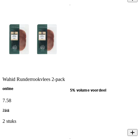
Wahid Runderrookvlees 2-pack
online
5% volume voordeel
7
.
58
7
.
98
2 stuks