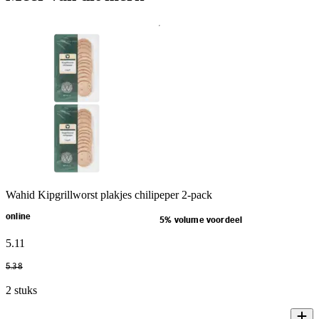
Wahid Kipgrillworst plakjes chilipeper 2-pack
online
5% volume voordeel
5
.
11
5
.
38
2 stuks