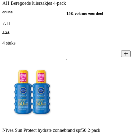
AH Beregoede luierzakjes 4-pack
online
15% volume voordeel
7
.
11
8
.
36
4 stuks
Nivea Sun Protect hydrate zonnebrand spf50 2-pack