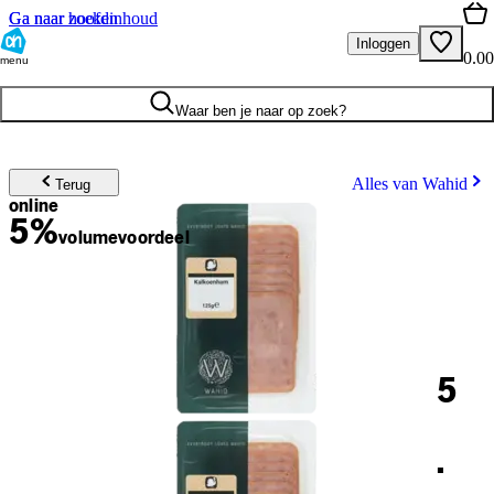
Ga naar hoofdinhoud
Ga naar zoeken
Inloggen
0.00
menu
Waar ben je naar op zoek?
Alles van Wahid
Terug
online
5%
volume
voordeel
5
.