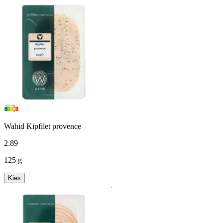
Wahid Kipfilet provence
2
.
89
125 g
Kies