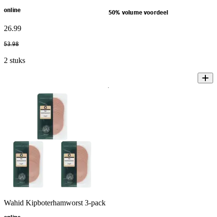
online
50% volume voordeel
26
.
99
53
.
98
2 stuks
Wahid Kipboterhamworst 3-pack