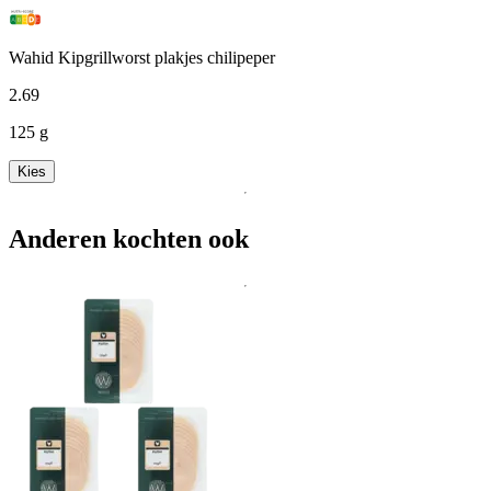
Wahid Kipgrillworst plakjes chilipeper
2
.
69
125 g
Kies
Anderen kochten ook