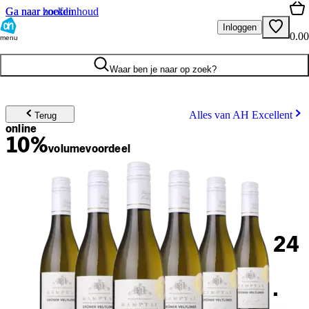
Ga naar hoofdinhoud
Ga naar zoeken
Inloggen
0.00
menu
Waar ben je naar op zoek?
Alles van AH Excellent
Terug
online
10%
volume
voordeel
24
.