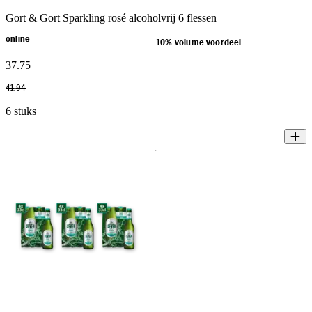
Gort & Gort Sparkling rosé alcoholvrij 6 flessen
online
10% volume voordeel
37
.
75
41
.
94
6 stuks