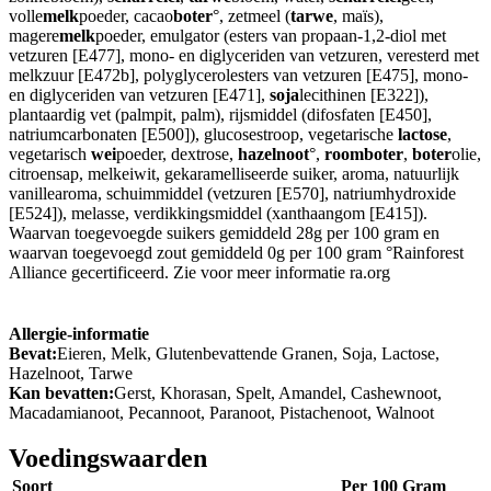
volle
melk
poeder, cacao
boter
°, zetmeel (
tarwe
, maïs),
magere
melk
poeder, emulgator (esters van propaan-1,2-diol met
vetzuren [E477], mono- en diglyceriden van vetzuren, veresterd met
melkzuur [E472b], polyglycerolesters van vetzuren [E475], mono-
en diglyceriden van vetzuren [E471],
soja
lecithinen [E322]),
plantaardig vet (palmpit, palm), rijsmiddel (difosfaten [E450],
natriumcarbonaten [E500]), glucosestroop, vegetarische
lactose
,
vegetarisch
wei
poeder, dextrose,
hazelnoot
°,
roomboter
,
boter
olie,
citroensap, melkeiwit, gekaramelliseerde suiker, aroma, natuurlijk
vanillearoma, schuimmiddel (vetzuren [E570], natriumhydroxide
[E524]), melasse, verdikkingsmiddel (xanthaangom [E415]).
Waarvan toegevoegde suikers gemiddeld 28g per 100 gram en
waarvan toegevoegd zout gemiddeld 0g per 100 gram °Rainforest
Alliance gecertificeerd. Zie voor meer informatie ra.org
Allergie-informatie
Bevat:
Eieren, Melk, Glutenbevattende Granen, Soja, Lactose,
Hazelnoot, Tarwe
Kan bevatten:
Gerst, Khorasan, Spelt, Amandel, Cashewnoot,
Macadamianoot, Pecannoot, Paranoot, Pistachenoot, Walnoot
Voedingswaarden
Soort
Per 100 Gram