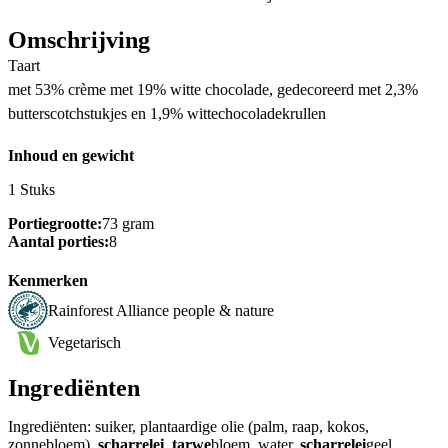
Omschrijving
Taart
met 53% crème met 19% witte chocolade, gedecoreerd met 2,3%
butterscotchstukjes en 1,9% wittechocoladekrullen
Inhoud en gewicht
1 Stuks
Portiegrootte:
73 gram
Aantal porties:
8
Kenmerken
Rainforest Alliance people & nature
Vegetarisch
Ingrediënten
Ingrediënten: suiker, plantaardige olie (palm, raap, kokos,
zonnebloem),
scharrelei
,
tarwe
bloem, water,
scharrelei
geel,