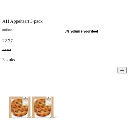
AH Appeltaart 3-pack
online
5% volume voordeel
22
.
77
23
.
97
3 stuks