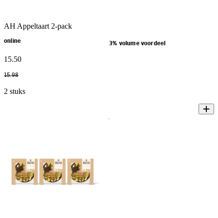
AH Appeltaart 2-pack
online
3% volume voordeel
15
.
50
15
.
98
2 stuks