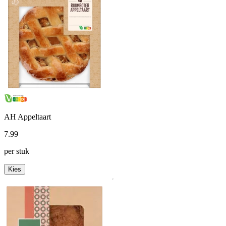
AH Appeltaart
7
.
99
per stuk
Kies