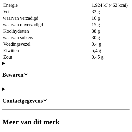
Energie
1.924 kJ (462 kcal)
Vet
32 g
waarvan verzadigd
16 g
waarvan onverzadigd
15 g
Koolhydraten
38 g
waarvan suikers
30 g
Voedingsvezel
0,4 g
Eiwitten
5,4 g
Zout
0,45 g
Bewaren
Contactgegevens
Meer van dit merk