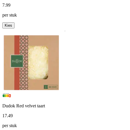
7
.
99
per stuk
Kies
Dudok Red velvet taart
17
.
49
per stuk