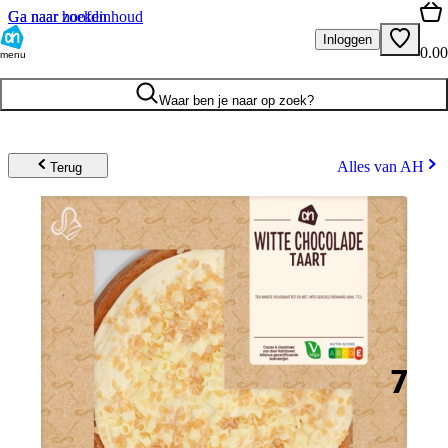
Ga naar hoofdinhoud
Ga naar zoeken
Inloggen
0.00
menu
Waar ben je naar op zoek?
Alles van AH
Terug
7
.