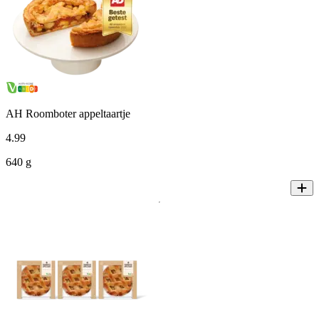
AH Roomboter appeltaartje
4
.
99
640 g