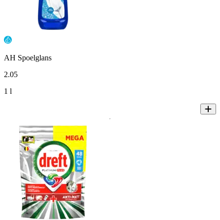
AH Spoelglans
2
.
05
1 l