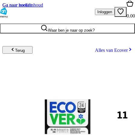
Ga naar hoofdinhoud
Ga naar zoeken
Inloggen
0.00
menu
Waar ben je naar op zoek?
Alles van Ecover
Terug
11
.