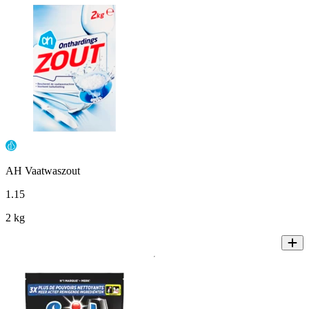
AH Vaatwaszout
1
.
15
2 kg