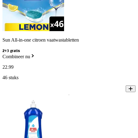
Sun All-in-one citroen vaatwastabletten
2+3 gratis
Combineer nu
22
.
99
46 stuks