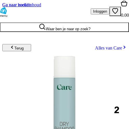
Ga naar hoofdinhoud
Ga naar zoeken
Inloggen
0.00
menu
Waar ben je naar op zoek?
Alles van Care
Terug
2
.