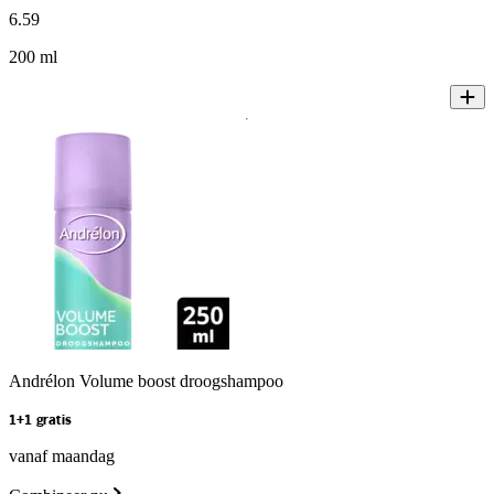
6
.
59
200 ml
Andrélon Volume boost droogshampoo
1+1 gratis
vanaf maandag