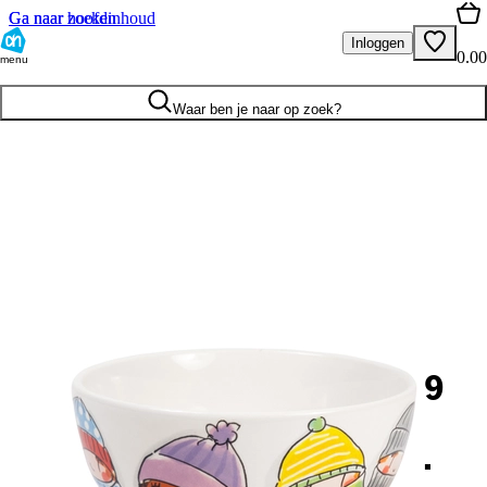
Ga naar hoofdinhoud
Ga naar zoeken
Inloggen
0.00
menu
Waar ben je naar op zoek?
9
.