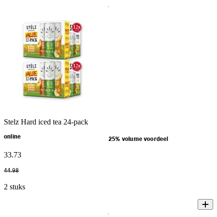
Stelz Hard iced tea 24-pack
online
25% volume voordeel
33
.
73
44
.
98
2 stuks