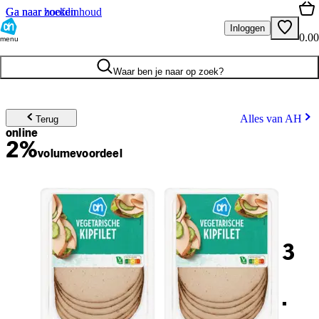
Ga naar hoofdinhoud
Ga naar zoeken
Inloggen
0.00
menu
Waar ben je naar op zoek?
Alles van AH
Terug
online
2%
volume
voordeel
3
.