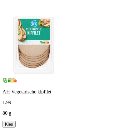
AH Vegetarische kipfilet
1
.
99
80 g
Kies