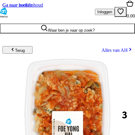
Ga naar hoofdinhoud
Ga naar zoeken
Inloggen
0.00
menu
Waar ben je naar op zoek?
Alles van AH
Terug
3
.