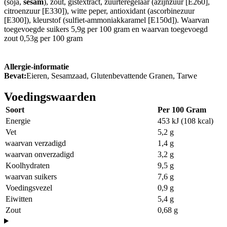
(soja,
sesam
), zout, gistextract, zuurteregelaar (azijnzuur [E260],
citroenzuur [E330]), witte peper, antioxidant (ascorbinezuur
[E300]), kleurstof (sulfiet-ammoniakkaramel [E150d]). Waarvan
toegevoegde suikers 5,9g per 100 gram en waarvan toegevoegd
zout 0,53g per 100 gram
Allergie-informatie
Bevat:
Eieren, Sesamzaad, Glutenbevattende Granen, Tarwe
Voedingswaarden
Soort
Per 100 Gram
Energie
453 kJ (108 kcal)
Vet
5,2 g
waarvan verzadigd
1,4 g
waarvan onverzadigd
3,2 g
Koolhydraten
9,5 g
waarvan suikers
7,6 g
Voedingsvezel
0,9 g
Eiwitten
5,4 g
Zout
0,68 g