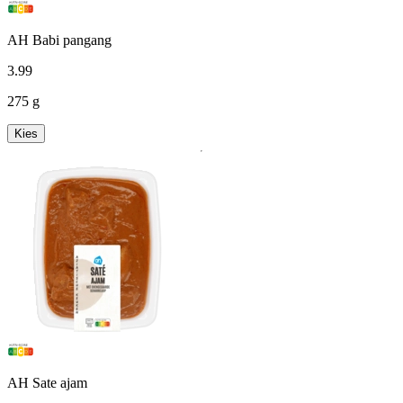
AH Babi pangang
3
.
99
275 g
Kies
AH Sate ajam