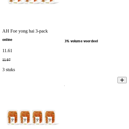
AH Foe yong hai 3-pack
online
3% volume voordeel
11
.
61
11
.
97
3 stuks