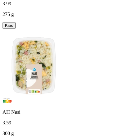
3
.
99
275 g
Kies
AH Nasi
3
.
59
300 g