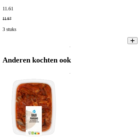
11
.
61
11
.
97
3 stuks
Anderen kochten ook