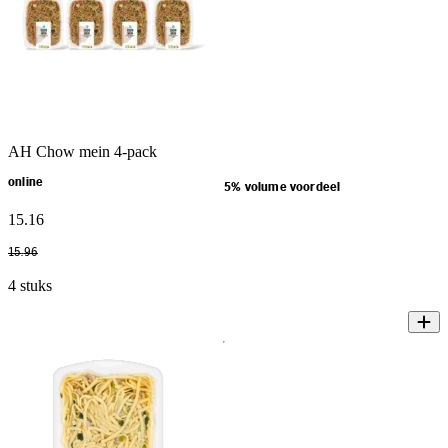
AH Chow mein 4-pack
online
5% volume voordeel
15
.
16
15
.
96
4 stuks