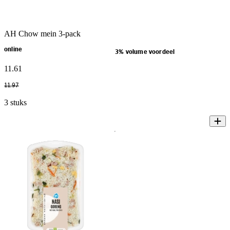
AH Chow mein 3-pack
online
3% volume voordeel
11
.
61
11
.
97
3 stuks