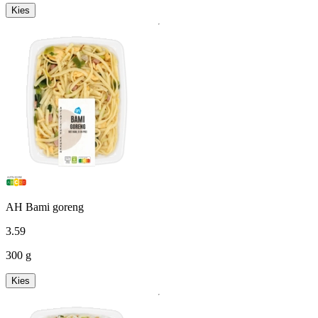
Kies
AH Bami goreng
3
.
59
300 g
Kies