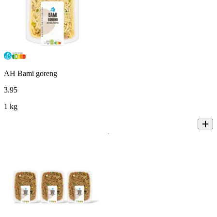
AH Bami goreng
3
.
95
1 kg