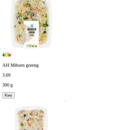
AH Mihoen goreng
3
.
69
300 g
Kies