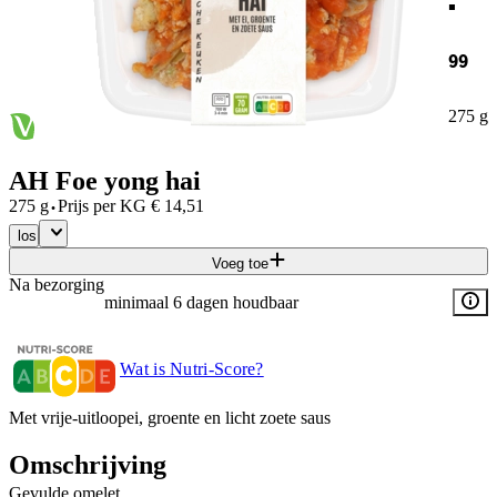
99
275 g
AH Foe yong hai
·
275 g
Prijs per
KG
€
14,51
los
Voeg toe
Na bezorging
minimaal 6 dagen houdbaar
Wat is Nutri-Score?
Met vrije-uitloopei, groente en licht zoete saus
Omschrijving
Gevulde omelet