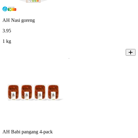
AH Nasi goreng
3
.
95
1 kg
AH Babi pangang 4-pack