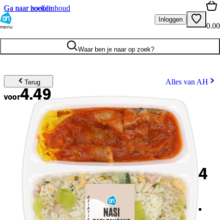
Ga naar hoofdinhoud
Ga naar zoeken
Inloggen
0.00
menu
Waar ben je naar op zoek?
Alles van AH
Terug
4.49
voor
4
.