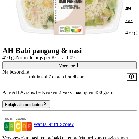
49
4
.
99
450 g
AH Babi pangang & nasi
·
450 g
Normale prijs per
KG
€
11,09
Voeg toe
Na bezorging
minimaal 7 dagen houdbaar
Alle AH Aziatische Keuken 2-vaks-maaltijden 450 gram
Bekijk alle producten
Wat is Nutri-Score?
Vers gewokte nasi met gebakken en gefrituurd varkensvlees met