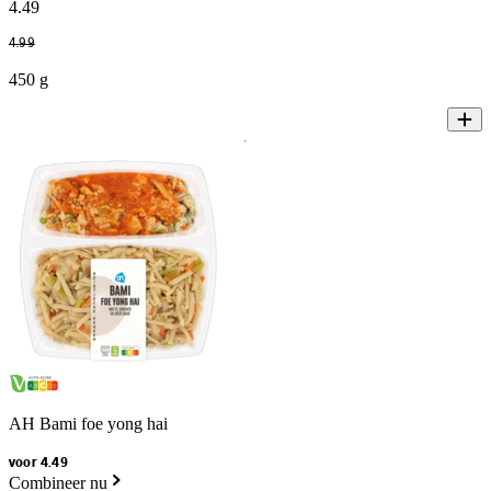
4
.
49
4
.
99
450 g
AH Bami foe yong hai
voor 4.49
Combineer nu