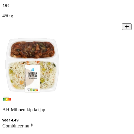
4
.
99
450 g
AH Mihoen kip ketjap
voor 4.49
Combineer nu