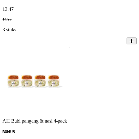
13
.
47
14
.
97
3 stuks
AH Babi pangang & nasi 4-pack
BONUS