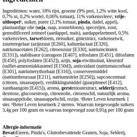
Ingrediënten: water, 18% rijst, groente (9% prei, 1,2% witte kool,
0,7% ui, 0,2% wortel, 0,06% tomaat), 11% varkensvleesᵃ,
vrije
-
uitloopei
ᵇ, suiker, puree (2,1% tomaat,
pinda
, dadel, appel),
plantaardige olie (
soja
, raap, zonnebloem), specerijen, zout,
gemodificeerd zetmeel (aardappel, maïs), aardappelzetmeel, 0,5%
varkensvlees,
tarwe
bloem, rietsuiker, gistextract, varkenseiwit,
zuurteregelaar (azijnzuur [E260], kaliumlactaat [E326],
natriumacetaten [E262], citroenzuur [E330], natriumcitraten
[E331]), stabilisator (carrageen [E407], trifosfaten [E451], difosfaten
[E450], polyfosfaten [E452]), azijn,
soja
-eiwitisolaat, kleurstof
(sulfiet-ammoniakkaramel [E150d]), antioxidant (natriumascorbaat
[E301], natriumerythorbaat [E316]), conserveermiddel
(natriumbenzoaat [E211], natriumnitriet [E250]), sapconcentraat
(citroen, sinaasappel), verdikkingsmiddel (guarpitmeel [E412],
xanthaangom [E415]), aroma,
gerst
emoutextract,
selderij
extract,
dextrose, glucosestroop, citroenolie, citroenschil, natuurlijk aroma,
sinaasappelolie, sinaasappelschil, rozijn. ᵃBeter Leven keurmerk 1
ster. ᵇBeter Leven keurmerk 2 sterren. Waarvan toegevoegde suikers
3,4g per 100 gram en waarvan toegevoegd zout 0,91g per 100 gram
Allergie-informatie
Bevat:
Eieren, Pinda's, Glutenbevattende Granen, Soja, Selderij,