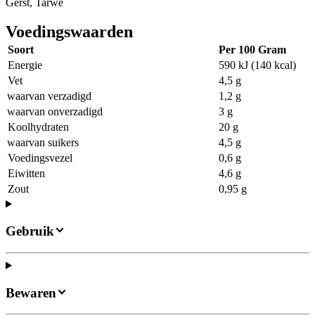
Gerst, Tarwe
Voedingswaarden
Soort
Per 100 Gram
Energie
590 kJ (140 kcal)
Vet
4,5 g
waarvan verzadigd
1,2 g
waarvan onverzadigd
3 g
Koolhydraten
20 g
waarvan suikers
4,5 g
Voedingsvezel
0,6 g
Eiwitten
4,6 g
Zout
0,95 g
Gebruik
Bewaren