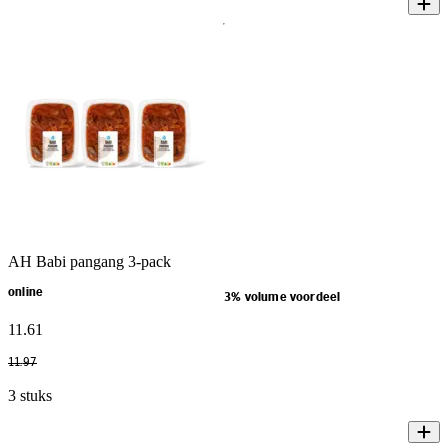
AH Babi pangang 3-pack
online
3% volume voordeel
11
.
61
11
.
97
3 stuks