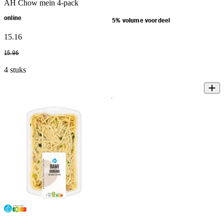
AH Chow mein 4-pack
online
5% volume voordeel
15
.
16
15
.
96
4 stuks