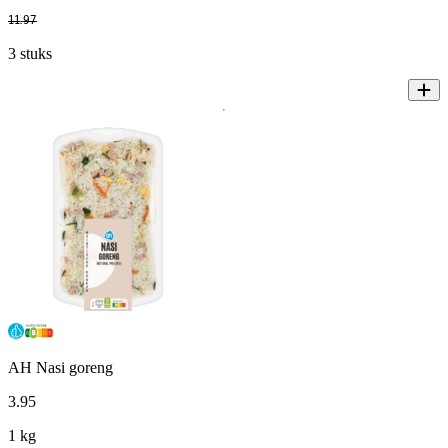
11
.
97
3 stuks
AH Nasi goreng
3
.
95
1 kg