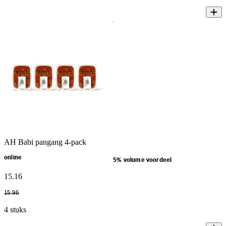
AH Babi pangang 4-pack
online
5% volume voordeel
15
.
16
15
.
96
4 stuks