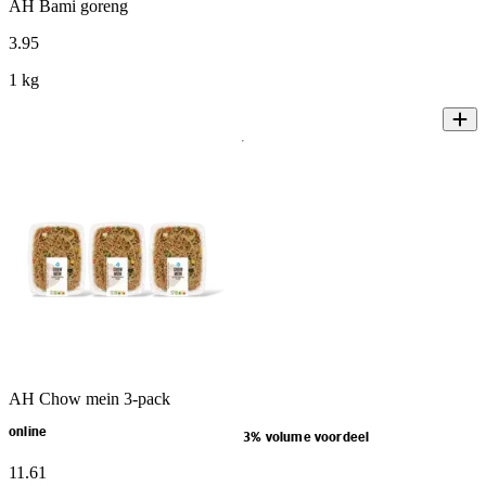
AH Bami goreng
3
.
95
1 kg
AH Chow mein 3-pack
online
3% volume voordeel
11
.
61