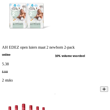
AH EDEZ open luiers maat 2 newborn 2-pack
online
10% volume voordeel
5
.
38
5
.
98
2 stuks