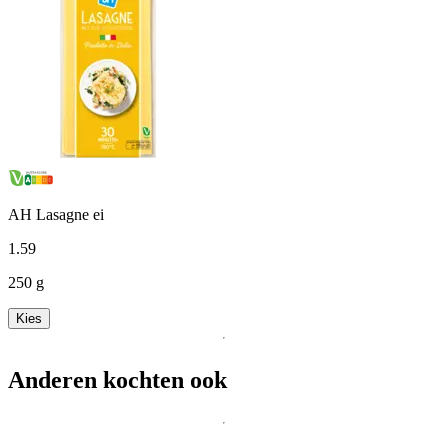
AH Lasagne ei
1
.
59
250 g
Kies
Anderen kochten ook