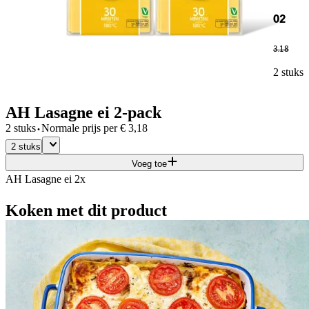
02
3
.
18
2 stuks
AH Lasagne ei 2-pack
·
2 stuks
Normale prijs per
€
3,18
2 stuks
Voeg toe
AH Lasagne ei 2x
Koken met dit product