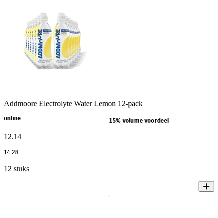
Addmoore Electrolyte Water Lemon 12-pack
online
15% volume voordeel
12
.
14
14
.
28
12 stuks