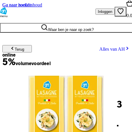
Ga naar hoofdinhoud
Ga naar zoeken
Inloggen
0.
menu
Waar ben je naar op zoek?
Alles van AH
Terug
online
5%
volume
voordeel
3
.