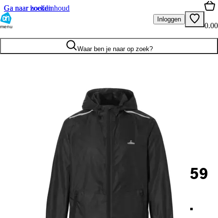
Ga naar hoofdinhoud
Ga naar zoeken
Inloggen
0.00
menu
Waar ben je naar op zoek?
59
.