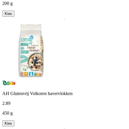
200 g
Kies
AH Glutenvrij Volkoren havervlokken
2
.
89
450 g
Kies