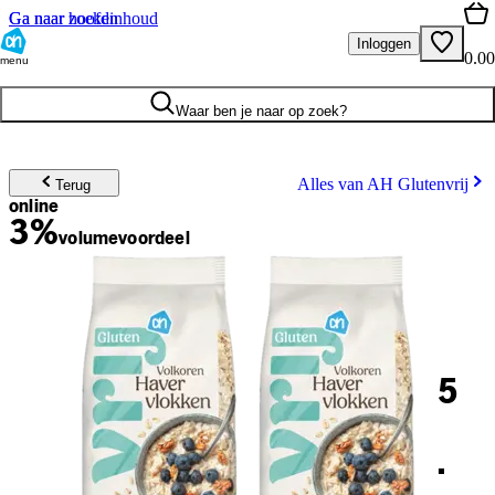
Ga naar hoofdinhoud
Ga naar zoeken
Inloggen
0.00
menu
Waar ben je naar op zoek?
Alles van AH Glutenvrij
Terug
online
3%
volume
voordeel
5
.