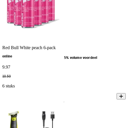
Red Bull White peach 6-pack
online
5% volume voordeel
9
.
97
10
.
50
6 stuks