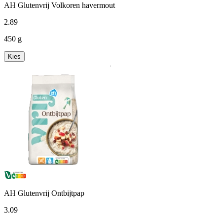
AH Glutenvrij Volkoren havermout
2
.
89
450 g
Kies
AH Glutenvrij Ontbijtpap
3
.
09