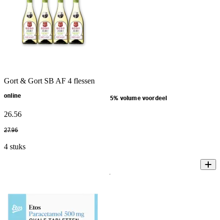
Gort & Gort SB AF 4 flessen
online
5% volume voordeel
26
.
56
27
.
96
4 stuks