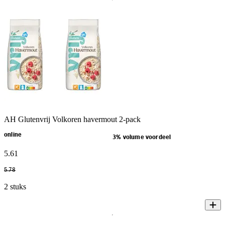
AH Glutenvrij Volkoren havermout 2-pack
online
3% volume voordeel
5
.
61
5
.
78
2 stuks