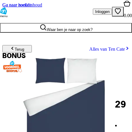
Ga naar hoofdinhoud
Ga naar zoeken
Inloggen
0.00
menu
Waar ben je naar op zoek?
Alles van Ten Cate
Terug
BONUS
29
.