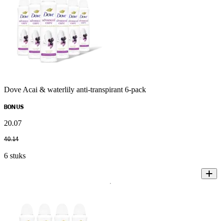
Dove Acai & waterlily anti-transpirant 6-pack
BONUS
20
.
07
40
.
14
6 stuks