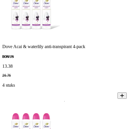
Dove Acai & waterlily anti-transpirant 4-pack
BONUS
13
.
38
26
.
76
4 stuks