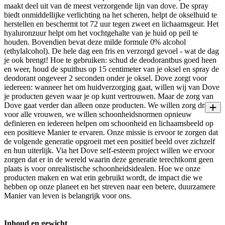
maakt deel uit van de meest verzorgende lijn van dove. De spray
biedt onmiddellijke verlichting na het scheren, helpt de okselhuid te
herstellen en beschermt tot 72 uur tegen zweet en lichaamsgeur. Het
hyaluronzuur helpt om het vochtgehalte van je huid op peil te
houden. Bovendien bevat deze milde formule 0% alcohol
(ethylalcohol). De hele dag een fris en verzorgd gevoel - wat de dag
je ook brengt! Hoe te gebruiken: schud de deodorantbus goed heen
en weer, houd de spuitbus op 15 centimeter van je oksel en spray de
deodorant ongeveer 2 seconden onder je oksel. Dove zorgt voor
iedereen: wanneer het om huidverzorging gaat, willen wij van Dove
je producten geven waar je op kunt vertrouwen. Maar de zorg van
Dove gaat verder dan alleen onze producten. We willen zorg dragen
voor alle vrouwen, we willen schoonheidsnormen opnieuw
definieren en iedereen helpen om schoonheid en lichaamsbeeld op
een positieve Manier te ervaren. Onze missie is ervoor te zorgen dat
de volgende generatie opgroeit met een positief beeld over zichzelf
en hun uiterlijk. Via het Dove self-esteem project willen we ervoor
zorgen dat er in de wereld waarin deze generatie terechtkomt geen
plaats is voor onrealistische schoonheidsidealen. Hoe we onze
producten maken en wat erin gebruikt wordt, de impact die we
hebben op onze planeet en het streven naar een betere, duurzamere
Manier van leven is belangrijk voor ons.
Inhoud en gewicht