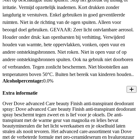
irritatie. Vermijd opzettelijk inademen. Kort drukken zonder
langdurig te verstuiven. Enkel gebruiken in goed geventileerde
ruimten. Niet in de richting van de ogen spuiten. Alleen voor
beoogd doel gebruiken. GEVAAR: Zeer licht ontvlambare aerosol.
Houder onder druk: kan openbarsten bij verhitting. Verwijderd
houden van warmte, hete oppervlakken, vonken, open vuur en
andere ontstekingsbronnen. Niet roken. Niet in open vuur of op
andere ontstekingsbronnen spuiten. Ook na gebruik niet doorboren
of verbranden. Tegen zonlicht beschermen. Niet blootstellen aan
temperaturen boven 50°C. Buiten het bereik van kinderen houden..
Alcoholpercentage:
0.0%
Extra informatie
Over Dove advanced Care beauty Finish anti-transpirant deodorant
spray: Dove advanced Care beauty Finish anti-transpirant deodorant
spray beschermt tegen zweet en is lief voor je oksels. De anti-
transpirant met de warme geur van magnolia en lelies bevat
beautymineralen die het licht weerkaatsen en je okselhuid laten
stralen als nooit tevoren. Het advanced care-assortiment van Dove
met de verbeterde formule met pro-ceramideserum en hyaluronzuur