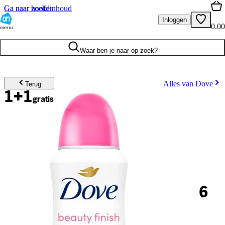
Ga naar hoofdinhoud
Ga naar zoeken
Inloggen
0.00
menu
Waar ben je naar op zoek?
Alles van Dove
Terug
1+1
gratis
6
.