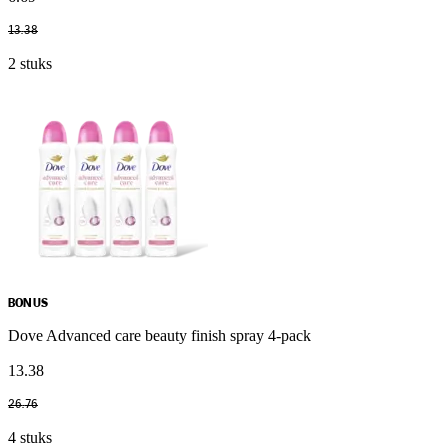
13
.
38
2 stuks
BONUS
Dove Advanced care beauty finish spray 4-pack
13
.
38
26
.
76
4 stuks