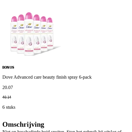
BONUS
Dove Advanced care beauty finish spray 6-pack
20
.
07
40
.
14
6 stuks
Omschrijving
Niet op beschadigde huid spuiten. Stop het gebruik bij uitslag of