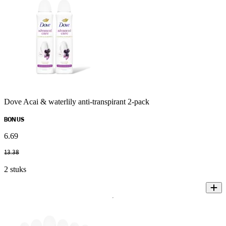
Dove Acai & waterlily anti-transpirant 2-pack
BONUS
6
.
69
13
.
38
2 stuks