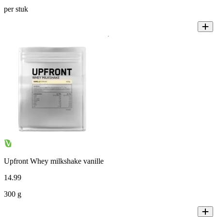
per stuk
Upfront Whey milkshake vanille
14
.
99
300 g