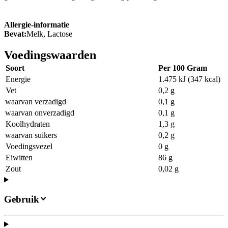
Allergie-informatie
Bevat:
Melk, Lactose
Voedingswaarden
Soort
Per 100 Gram
Energie
1.475 kJ (347 kcal)
Vet
0,2 g
waarvan verzadigd
0,1 g
waarvan onverzadigd
0,1 g
Koolhydraten
1,3 g
waarvan suikers
0,2 g
Voedingsvezel
0 g
Eiwitten
86 g
Zout
0,02 g
Gebruik