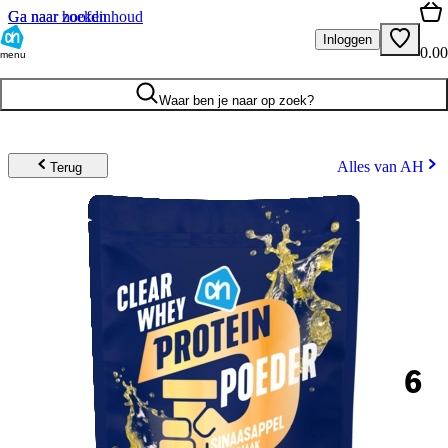
Ga naar hoofdinhoud
Ga naar zoeken
Inloggen
0.00
menu
Waar ben je naar op zoek?
Alles van AH
Terug
6
.