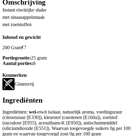
Omschrijving
Instant eiwitrijke shake
met sinaasappelsmaak
met zoetstoffen
Inhoud en gewicht
200 Gram
Portiegrootte:
25 gram
Aantal porties:
8
Kenmerken
Glutenvrij
Ingrediënten
Ingrediënten:
wei
-eiwit isolaat, natuurlijk aroma, voedingszuur
(citroenzuur [E330]), kleurstof (carotenen [E160a]), zoetstof
(sucralose [E955], acesulfaam-K [E950]), antischuimmiddel
(siliciumdioxide [E551]). Waarvan toegevoegde suikers 0g per 100
gram en waarvan toegevoegd zout 0g per 100 gram