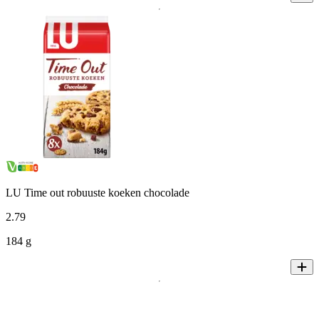
LU Time out robuuste koeken chocolade
2
.
79
184 g