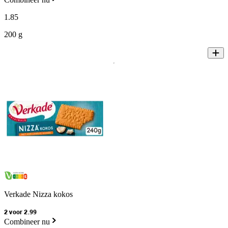
1
.
85
200 g
Verkade Nizza kokos
2 voor 2.99
Combineer nu