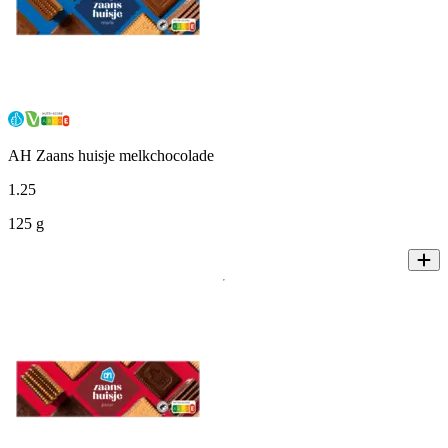
AH Zaans huisje melkchocolade
1
.
25
125 g