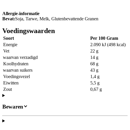
Allergie-informatie
Bevat:
Soja, Tarwe, Melk, Glutenbevattende Granen
Voedingswaarden
Soort
Per 100 Gram
Energie
2.090 kJ (498 kcal)
Vet
22 g
waarvan verzadigd
14 g
Koolhydraten
68 g
waarvan suikers
43 g
Voedingsvezel
1,4 g
Eiwitten
5,5 g
Zout
0,67 g
Bewaren