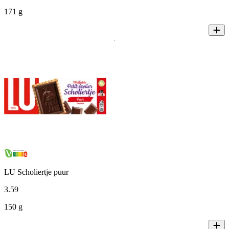
171 g
LU Scholiertje puur
3
.
59
150 g