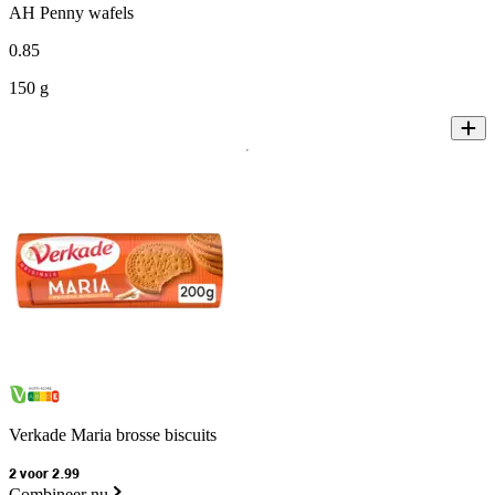
AH Penny wafels
0
.
85
150 g
Verkade Maria brosse biscuits
2 voor 2.99
Combineer nu