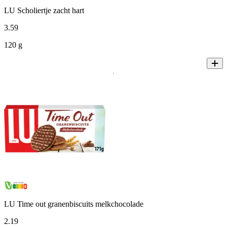
LU Scholiertje zacht hart
3
.
59
120 g
LU Time out granenbiscuits melkchocolade
2
.
19