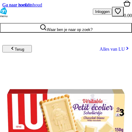
Ga naar hoofdinhoud
Ga naar zoeken
Inloggen
0.00
menu
Waar ben je naar op zoek?
Alles van LU
Terug
3
.