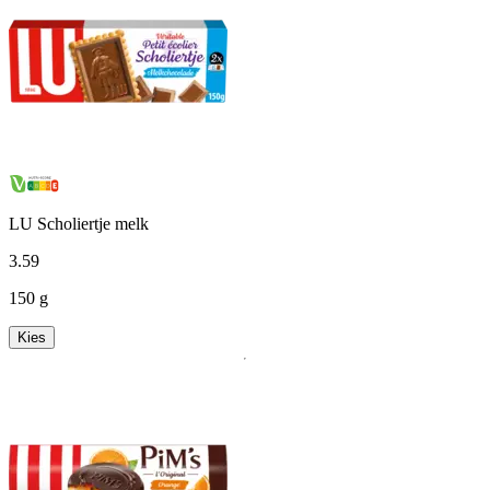
LU Scholiertje melk
3
.
59
150 g
Kies