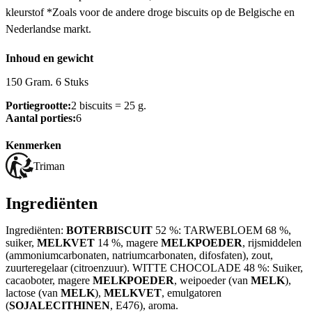
kleurstof *Zoals voor de andere droge biscuits op de Belgische en
Nederlandse markt.
Inhoud en gewicht
150 Gram. 6 Stuks
Portiegrootte:
2 biscuits = 25 g.
Aantal porties:
6
Kenmerken
Triman
Ingrediënten
Ingrediënten:
BOTERBISCUIT
52 %: TARWEBLOEM 68 %,
suiker,
MELKVET
14 %, magere
MELKPOEDER
, rijsmiddelen
(ammoniumcarbonaten, natriumcarbonaten, difosfaten), zout,
zuurteregelaar (citroenzuur). WITTE CHOCOLADE 48 %: Suiker,
cacaoboter, magere
MELKPOEDER
, weipoeder (van
MELK
),
lactose (van
MELK
),
MELKVET
, emulgatoren
(
SOJALECITHINEN
, E476), aroma.