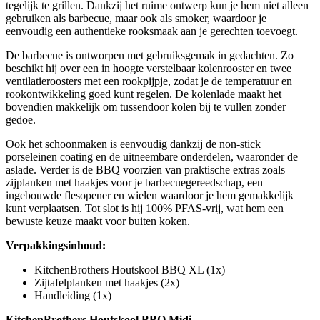
tegelijk te grillen. Dankzij het ruime ontwerp kun je hem niet alleen
gebruiken als barbecue, maar ook als smoker, waardoor je
eenvoudig een authentieke rooksmaak aan je gerechten toevoegt.
De barbecue is ontworpen met gebruiksgemak in gedachten. Zo
beschikt hij over een in hoogte verstelbaar kolenrooster en twee
ventilatieroosters met een rookpijpje, zodat je de temperatuur en
rookontwikkeling goed kunt regelen. De kolenlade maakt het
bovendien makkelijk om tussendoor kolen bij te vullen zonder
gedoe.
Ook het schoonmaken is eenvoudig dankzij de non-stick
porseleinen coating en de uitneembare onderdelen, waaronder de
aslade. Verder is de BBQ voorzien van praktische extras zoals
zijplanken met haakjes voor je barbecuegereedschap, een
ingebouwde flesopener en wielen waardoor je hem gemakkelijk
kunt verplaatsen. Tot slot is hij 100% PFAS-vrij, wat hem een
bewuste keuze maakt voor buiten koken.
Verpakkingsinhoud:
KitchenBrothers Houtskool BBQ XL (1x)
Zijtafelplanken met haakjes (2x)
Handleiding (1x)
KitchenBrothers Houtskool BBQ Midi