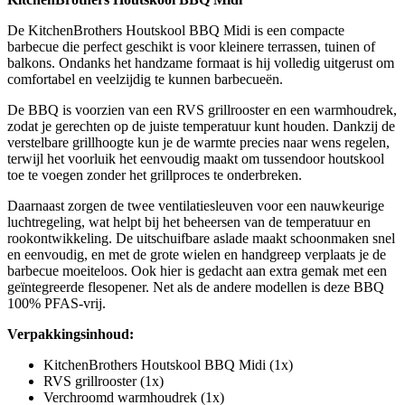
De KitchenBrothers Houtskool BBQ Midi is een compacte
barbecue die perfect geschikt is voor kleinere terrassen, tuinen of
balkons. Ondanks het handzame formaat is hij volledig uitgerust om
comfortabel en veelzijdig te kunnen barbecueën.
De BBQ is voorzien van een RVS grillrooster en een warmhoudrek,
zodat je gerechten op de juiste temperatuur kunt houden. Dankzij de
verstelbare grillhoogte kun je de warmte precies naar wens regelen,
terwijl het voorluik het eenvoudig maakt om tussendoor houtskool
toe te voegen zonder het grillproces te onderbreken.
Daarnaast zorgen de twee ventilatiesleuven voor een nauwkeurige
luchtregeling, wat helpt bij het beheersen van de temperatuur en
rookontwikkeling. De uitschuifbare aslade maakt schoonmaken snel
en eenvoudig, en met de grote wielen en handgreep verplaats je de
barbecue moeiteloos. Ook hier is gedacht aan extra gemak met een
geïntegreerde flesopener. Net als de andere modellen is deze BBQ
100% PFAS-vrij.
Verpakkingsinhoud:
KitchenBrothers Houtskool BBQ Midi (1x)
RVS grillrooster (1x)
Verchroomd warmhoudrek (1x)