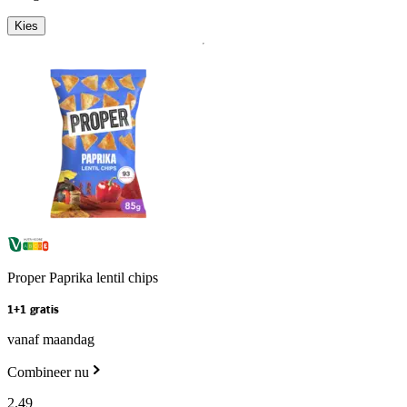
Kies
Proper Paprika lentil chips
1+1 gratis
vanaf maandag
Combineer nu
2
.
49