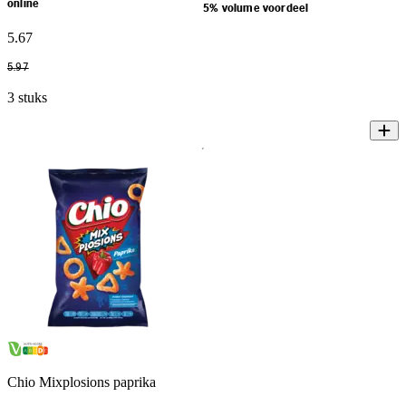
online
5% volume voordeel
5
.
67
5
.
97
3 stuks
Chio Mixplosions paprika