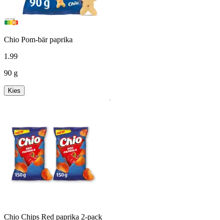
Chio Pom-bär paprika
1
.
99
90 g
Kies
Chio Chips Red paprika 2-pack