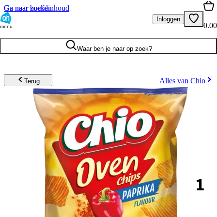
Ga naar hoofdinhoud
Ga naar zoeken
Inloggen
0.00
menu
Waar ben je naar op zoek?
Alles van Chio
Terug
1
.