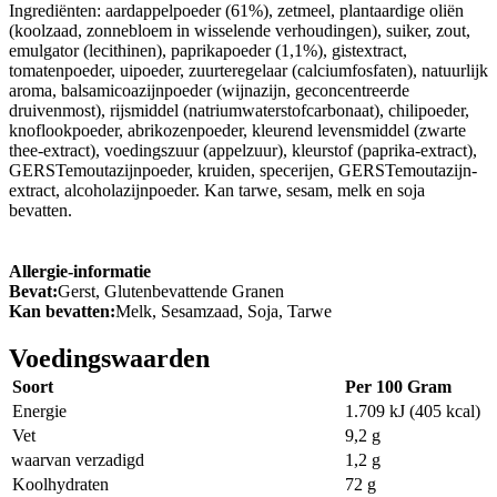
Ingrediënten: aardappelpoeder (61%), zetmeel, plantaardige oliën
(koolzaad, zonnebloem in wisselende verhoudingen), suiker, zout,
emulgator (lecithinen), paprikapoeder (1,1%), gistextract,
tomatenpoeder, uipoeder, zuurteregelaar (calciumfosfaten), natuurlijk
aroma, balsamicoazijnpoeder (wijnazijn, geconcentreerde
druivenmost), rijsmiddel (natriumwaterstofcarbonaat), chilipoeder,
knoflookpoeder, abrikozenpoeder, kleurend levensmiddel (zwarte
thee-extract), voedingszuur (appelzuur), kleurstof (paprika-extract),
GERSTemoutazijnpoeder, kruiden, specerijen, GERSTemoutazijn-
extract, alcoholazijnpoeder. Kan tarwe, sesam, melk en soja
bevatten.
Allergie-informatie
Bevat:
Gerst, Glutenbevattende Granen
Kan bevatten:
Melk, Sesamzaad, Soja, Tarwe
Voedingswaarden
Soort
Per 100 Gram
Energie
1.709 kJ (405 kcal)
Vet
9,2 g
waarvan verzadigd
1,2 g
Koolhydraten
72 g