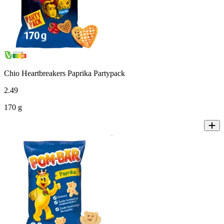
Chio Heartbreakers Paprika Partypack
2
.
49
170 g