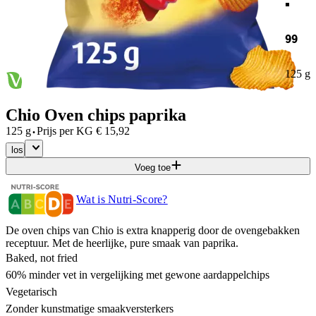
99
125 g
Chio Oven chips paprika
·
125 g
Prijs per
KG
€
15,92
los
Voeg toe
Wat is Nutri-Score?
De oven chips van Chio is extra knapperig door de ovengebakken
receptuur. Met de heerlijke, pure smaak van paprika.
Baked, not fried
60% minder vet in vergelijking met gewone aardappelchips
Vegetarisch
Zonder kunstmatige smaakversterkers