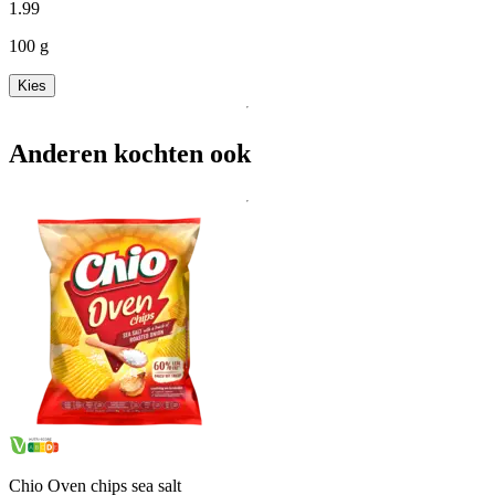
1
.
99
100 g
Kies
Anderen kochten ook
Chio Oven chips sea salt