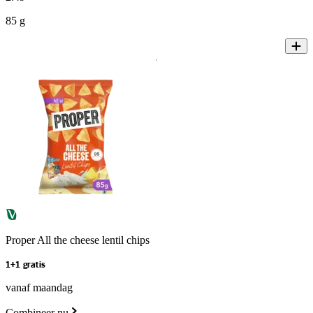
85 g
Proper All the cheese lentil chips
1+1 gratis
vanaf maandag
Combineer nu