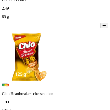
2
.
49
85 g
Chio Heartbreakers cheese onion
1
.
99