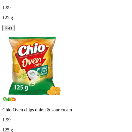
1
.
99
125 g
Kies
Chio Oven chips onion & sour cream
1
.
99
125 g