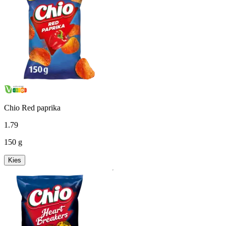
Chio Red paprika
1
.
79
150 g
Kies