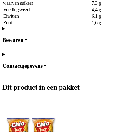
waarvan suikers
7,3 g
Voedingsvezel
4,4 g
Eiwitten
6,1 g
Zout
1,6 g
Bewaren
Contactgegevens
Dit product in een pakket