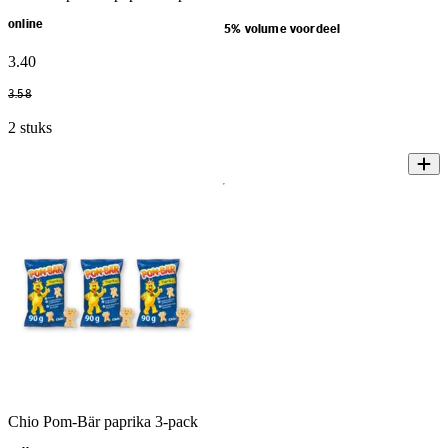
online
5% volume voordeel
3
.
40
3
.
58
2 stuks
Chio Pom-Bär paprika 3-pack