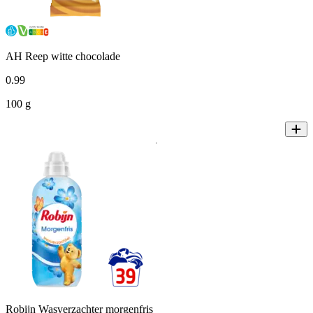
AH Reep witte chocolade
0
.
99
100 g
Robijn Wasverzachter morgenfris