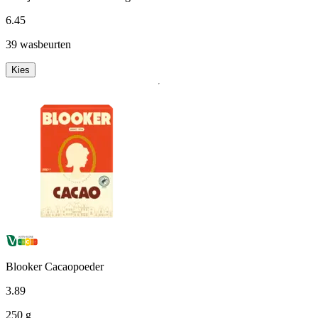
6
.
45
39 wasbeurten
Kies
Blooker Cacaopoeder
3
.
89
250 g