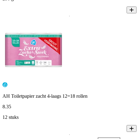
AH Toiletpapier zacht 4-laags 12=18 rollen
8
.
35
12 stuks