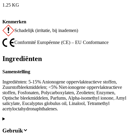
1.25 KG
Kenmerken
Schadelijk (irritatie, bij inademen)
Conformité Européenne (CE) – EU Conformance
Ingrediënten
Samenstelling
Ingrediënten: 5-15% Anionogene oppervlakteactieve stoffen,
Zuurstofbleekmiddelen; <5% Niet-ionogene oppervlakteactieve
stoffen, Fosfonaten, Polycarboxylaten, Zeolieten; Enzymen,
Optische bleekmiddelen, Parfums, Alpha-isomethyl ionone, Amyl
salicylate, Eucalyptus globulus oil, Linalool, Tetramethyl
acetyloctahydronaphthalenes.
Gebruik