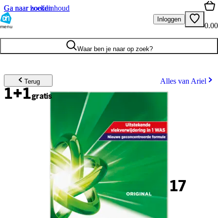
Ga naar hoofdinhoud
Ga naar zoeken
Inloggen
0.00
menu
Waar ben je naar op zoek?
Alles van Ariel
Terug
1+1
gratis
17
.