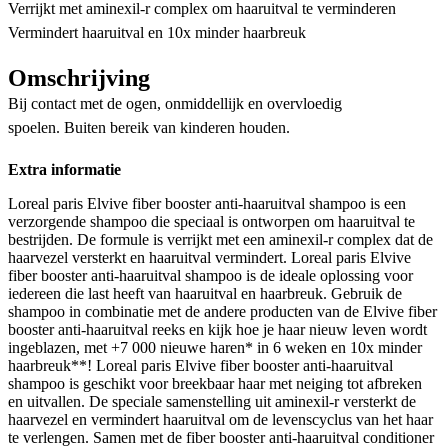
Verrijkt met aminexil-r complex om haaruitval te verminderen
Vermindert haaruitval en 10x minder haarbreuk
Omschrijving
Bij contact met de ogen, onmiddellijk en overvloedig
spoelen. Buiten bereik van kinderen houden.
Extra informatie
Loreal paris Elvive fiber booster anti-haaruitval shampoo is een
verzorgende shampoo die speciaal is ontworpen om haaruitval te
bestrijden. De formule is verrijkt met een aminexil-r complex dat de
haarvezel versterkt en haaruitval vermindert. Loreal paris Elvive
fiber booster anti-haaruitval shampoo is de ideale oplossing voor
iedereen die last heeft van haaruitval en haarbreuk. Gebruik de
shampoo in combinatie met de andere producten van de Elvive fiber
booster anti-haaruitval reeks en kijk hoe je haar nieuw leven wordt
ingeblazen, met +7 000 nieuwe haren* in 6 weken en 10x minder
haarbreuk**! Loreal paris Elvive fiber booster anti-haaruitval
shampoo is geschikt voor breekbaar haar met neiging tot afbreken
en uitvallen. De speciale samenstelling uit aminexil-r versterkt de
haarvezel en vermindert haaruitval om de levenscyclus van het haar
te verlengen. Samen met de fiber booster anti-haaruitval conditioner