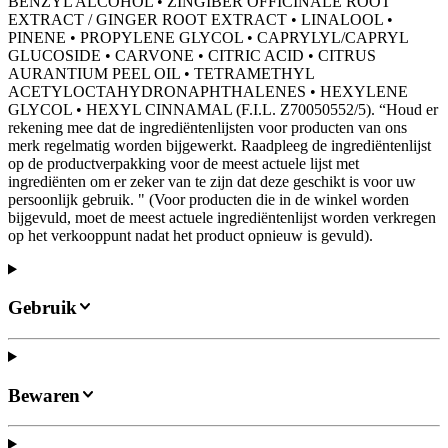
BENZYL ALCOHOL • ZINGIBER OFFICINALE ROOT
EXTRACT / GINGER ROOT EXTRACT • LINALOOL •
PINENE • PROPYLENE GLYCOL • CAPRYLYL/CAPRYL
GLUCOSIDE • CARVONE • CITRIC ACID • CITRUS
AURANTIUM PEEL OIL • TETRAMETHYL
ACETYLOCTAHYDRONAPHTHALENES • HEXYLENE
GLYCOL • HEXYL CINNAMAL (F.I.L. Z70050552/5). “Houd er
rekening mee dat de ingrediëntenlijsten voor producten van ons
merk regelmatig worden bijgewerkt. Raadpleeg de ingrediëntenlijst
op de productverpakking voor de meest actuele lijst met
ingrediënten om er zeker van te zijn dat deze geschikt is voor uw
persoonlijk gebruik. " (Voor producten die in de winkel worden
bijgevuld, moet de meest actuele ingrediëntenlijst worden verkregen
op het verkooppunt nadat het product opnieuw is gevuld).
Gebruik
Bewaren