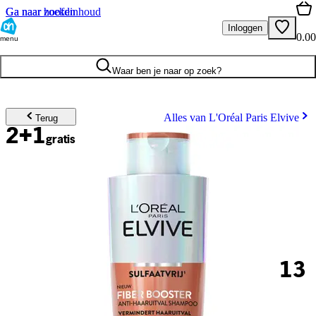
Ga naar hoofdinhoud
Ga naar zoeken
Inloggen
0.00
menu
Waar ben je naar op zoek?
Alles van L'Oréal Paris Elvive
Terug
2+1
gratis
13
.