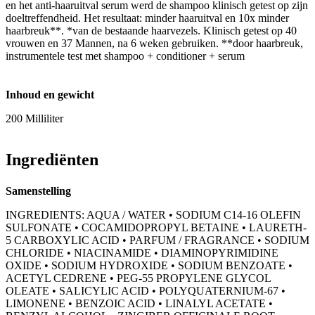
en het anti-haaruitval serum werd de shampoo klinisch getest op zijn
doeltreffendheid. Het resultaat: minder haaruitval en 10x minder
haarbreuk**. *van de bestaande haarvezels. Klinisch getest op 40
vrouwen en 37 Mannen, na 6 weken gebruiken. **door haarbreuk,
instrumentele test met shampoo + conditioner + serum
Inhoud en gewicht
200 Milliliter
Ingrediënten
Samenstelling
INGREDIENTS: AQUA / WATER • SODIUM C14-16 OLEFIN
SULFONATE • COCAMIDOPROPYL BETAINE • LAURETH-
5 CARBOXYLIC ACID • PARFUM / FRAGRANCE • SODIUM
CHLORIDE • NIACINAMIDE • DIAMINOPYRIMIDINE
OXIDE • SODIUM HYDROXIDE • SODIUM BENZOATE •
ACETYL CEDRENE • PEG-55 PROPYLENE GLYCOL
OLEATE • SALICYLIC ACID • POLYQUATERNIUM-67 •
LIMONENE • BENZOIC ACID • LINALYL ACETATE •