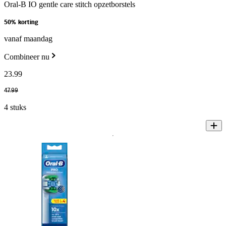
Oral-B IO gentle care stitch opzetborstels
50% korting
vanaf maandag
Combineer nu
23
.
99
47
.
99
4 stuks