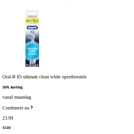
Oral-B IO ultimate clean white opzetborstels
50% korting
vanaf maandag
Combineer nu
23
.
99
47
.
99