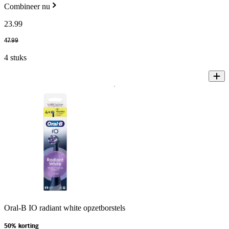
Combineer nu
23
.
99
47
.
99
4 stuks
Oral-B IO radiant white opzetborstels
50% korting