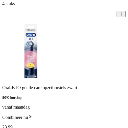
4 stuks
Oral-B IO gentle care opzetborstels zwart
50% korting
vanaf maandag
Combineer nu
23
.
99