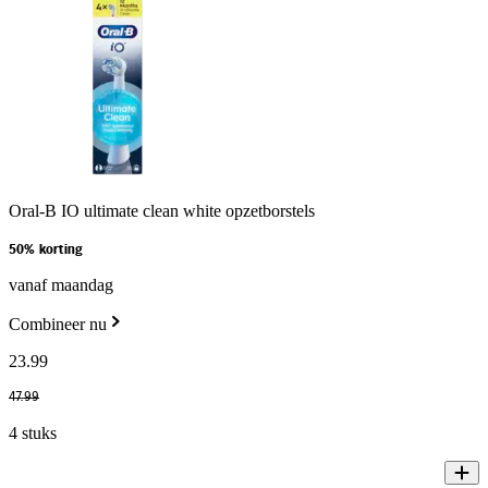
Oral-B IO ultimate clean white opzetborstels
50% korting
vanaf maandag
Combineer nu
23
.
99
47
.
99
4 stuks