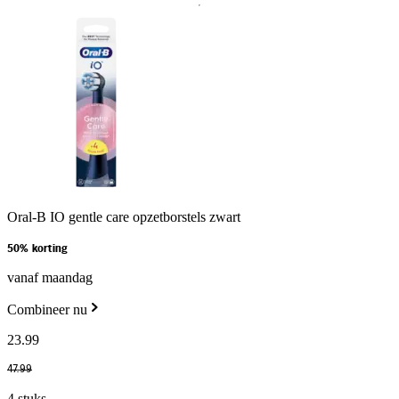
Oral-B IO gentle care opzetborstels zwart
50% korting
vanaf maandag
Combineer nu
23
.
99
47
.
99
4 stuks