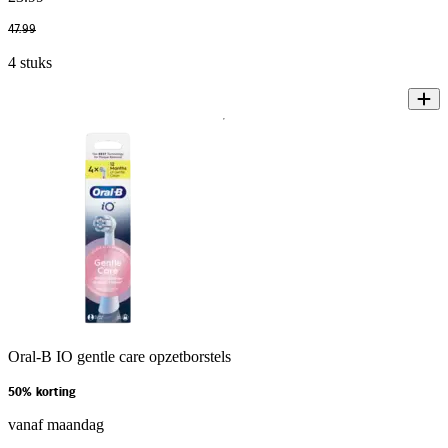
47
.
99
4 stuks
Oral-B IO gentle care opzetborstels
50% korting
vanaf maandag