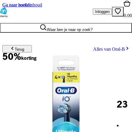
Ga naar hoofdinhoud
Ga naar zoeken
Inloggen
0.00
menu
Waar ben je naar op zoek?
Alles van Oral-B
Terug
50%
korting
23
.