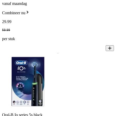
vanaf maandag
Combineer nu
29
.
99
59
.
99
per stuk
Oral-B Io series 5s black