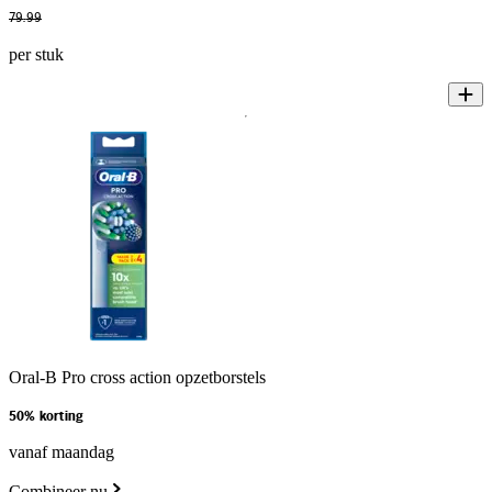
79
.
99
per stuk
Oral-B Pro cross action opzetborstels
50% korting
vanaf maandag
Combineer nu