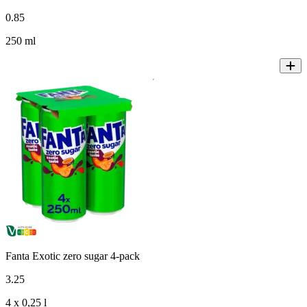
0
.
85
250 ml
Fanta Exotic zero sugar 4-pack
3
.
25
4 x 0,25 l