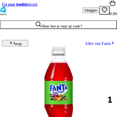
Ga naar hoofdinhoud
Ga naar zoeken
Inloggen
0.00
menu
Waar ben je naar op zoek?
Alles van Fanta
Terug
1
.