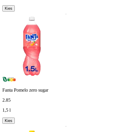
Kies
Fanta Pomelo zero sugar
2
.
85
1,5 l
Kies