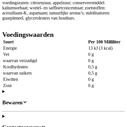
voedingszuren: citroenzuur, appelzuur; conserveermiddel:
kaliumsorbaat; wortel- en saffloerconcentraat; zoetstoffen:
acesulfaam-K, aspartaam; natuurlijke aroma’s; stabilisatoren:
guarpitmeel, glycerolesters van houthars.
Voedingswaarden
Soort
Per 100 Milliliter
Energie
13 kJ (3 kcal)
Vet
0 g
waarvan verzadigd
0 g
Koolhydraten
0,5 g
waarvan suikers
0,5 g
Eiwitten
0 g
Zout
0 g
Bewaren