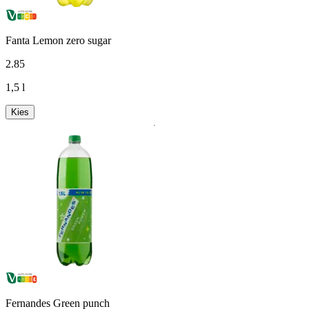
Fanta Lemon zero sugar
2
.
85
1,5 l
Kies
Fernandes Green punch