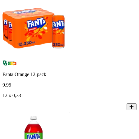
Fanta Orange 12-pack
9
.
95
12 x 0,33 l