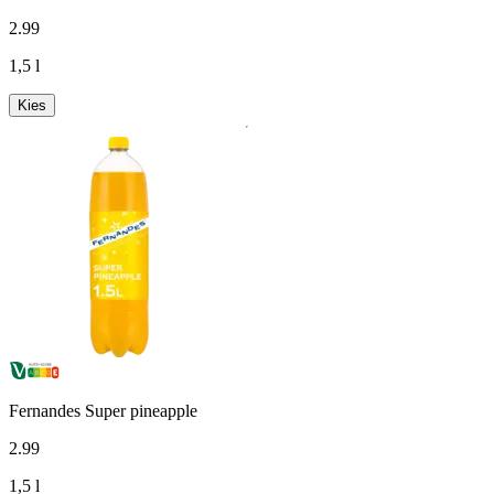
2
.
99
1,5 l
Kies
Fernandes Super pineapple
2
.
99
1,5 l